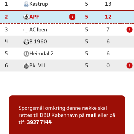
1
Kastrup
5
13
2
APF
5
12
i
3
AC Iben
5
7
!
4
B 1960
5
6
5
Heimdal 2
5
6
6
Bk. VLI
5
0
!
Spørgsmål omkring denne række skal
rettes til DBU København på
mail
eller på
tlf:
3927 7144