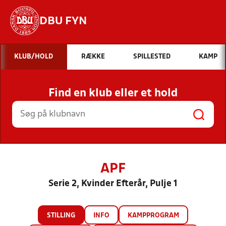
DBU FYN
Hvad vil du søge efter?
KLUB/HOLD
RÆKKE
SPILLESTED
KAMP
INDHOLD OG NYHEDER
Find en klub eller et hold
STILLINGER, RESULTATER, KLUBBER OG
HOLD
APF
Serie 2, Kvinder Efterår, Pulje 1
STILLING
INFO
KAMPPROGRAM