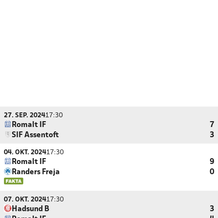
27. SEP. 2024
17:30
Romalt IF
7
SIF Assentoft
3
04. OKT. 2024
17:30
Romalt IF
9
Randers Freja
0
07. OKT. 2024
17:30
Hadsund B
3