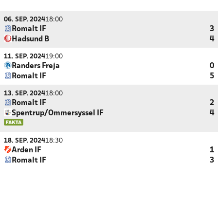
06. SEP. 2024
18:00
Romalt IF
3
Hadsund B
4
11. SEP. 2024
19:00
Randers Freja
0
Romalt IF
5
13. SEP. 2024
18:00
Romalt IF
2
Spentrup/Ommersyssel IF
4
18. SEP. 2024
18:30
Arden IF
1
Romalt IF
3