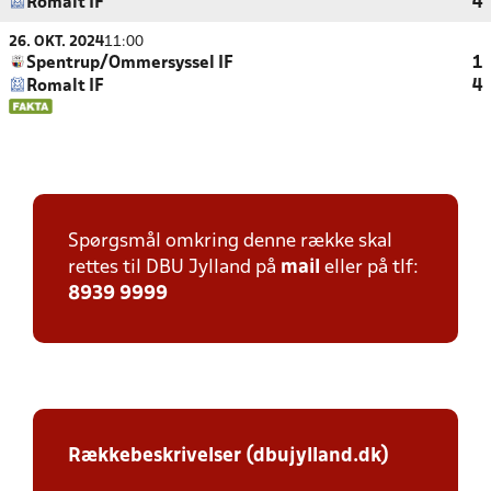
Romalt IF
4
26. OKT. 2024
11:00
Spentrup/Ommersyssel IF
1
Romalt IF
4
Spørgsmål omkring denne række skal
rettes til DBU Jylland på
mail
eller på tlf:
8939 9999
Rækkebeskrivelser (dbujylland.dk)