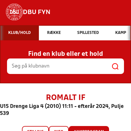
DBU FYN
Hvad vil du søge efter?
KLUB/HOLD
RÆKKE
SPILLESTED
KAMP
INDHOLD OG NYHEDER
Find en klub eller et hold
STILLINGER, RESULTATER, KLUBBER OG
HOLD
ROMALT IF
U15 Drenge Liga 4 (2010) 11:11 - efterår 2024, Pulje
539