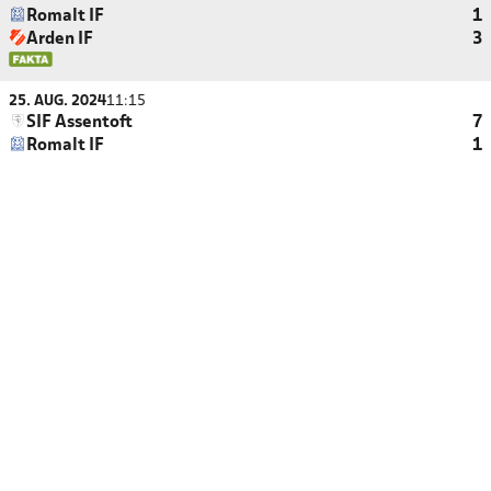
Romalt IF
1
Arden IF
3
25. AUG. 2024
11:15
SIF Assentoft
7
Romalt IF
1