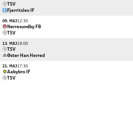
TSV
Fjerritslev IF
09. MAJ
12:30
Nørresundby FB
TSV
13. MAJ
18:00
TSV
Øster Han Herred
21. MAJ
17:30
Aabybro IF
TSV