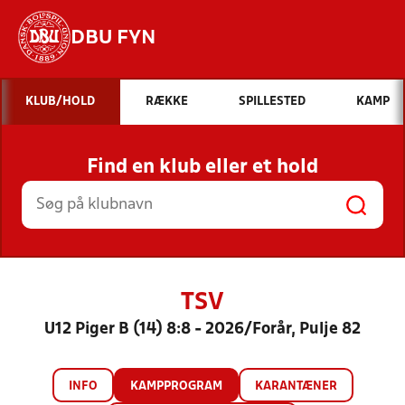
DBU FYN
Hvad vil du søge efter?
KLUB/HOLD
RÆKKE
SPILLESTED
KAMP
INDHOLD OG NYHEDER
Find en klub eller et hold
STILLINGER, RESULTATER, KLUBBER OG
HOLD
TSV
U12 Piger B (14) 8:8 - 2026/Forår, Pulje 82
INFO
KAMPPROGRAM
KARANTÆNER