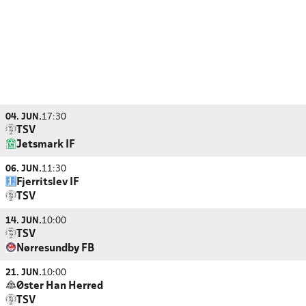
04. JUN.
17:30
TSV
Jetsmark IF
06. JUN.
11:30
Fjerritslev IF
TSV
14. JUN.
10:00
TSV
Nørresundby FB
21. JUN.
10:00
Øster Han Herred
TSV