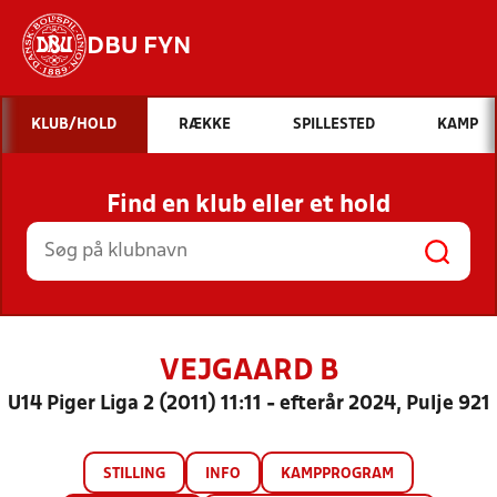
DBU FYN
Hvad vil du søge efter?
KLUB/HOLD
RÆKKE
SPILLESTED
KAMP
INDHOLD OG NYHEDER
Find en klub eller et hold
STILLINGER, RESULTATER, KLUBBER OG
HOLD
VEJGAARD B
U14 Piger Liga 2 (2011) 11:11 - efterår 2024, Pulje 921
STILLING
INFO
KAMPPROGRAM