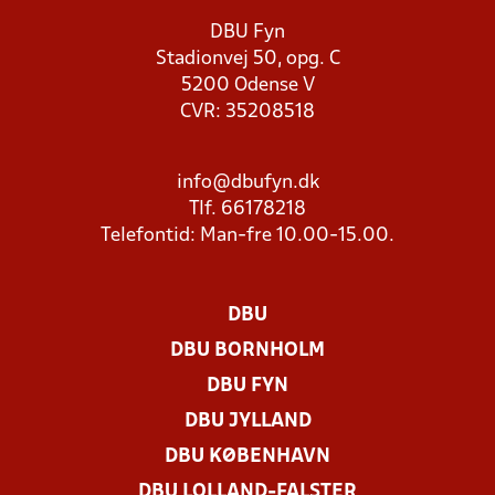
DBU Fyn
Stadionvej 50, opg. C
5200 Odense V
CVR: 35208518
info@dbufyn.dk
Tlf. 66178218
Telefontid: Man-fre 10.00-15.00.
DBU
DBU BORNHOLM
DBU FYN
DBU JYLLAND
DBU KØBENHAVN
DBU LOLLAND-FALSTER