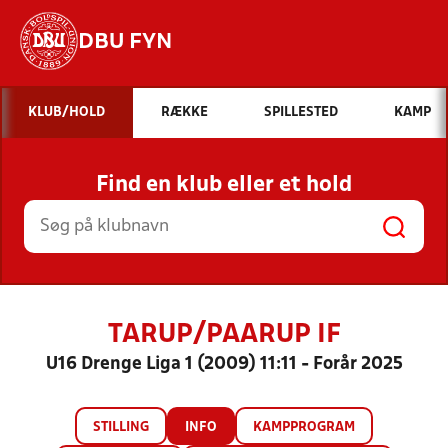
DBU FYN
Hvad vil du søge efter?
KLUB/HOLD
RÆKKE
SPILLESTED
KAMP
INDHOLD OG NYHEDER
Find en klub eller et hold
STILLINGER, RESULTATER, KLUBBER OG
HOLD
TARUP/PAARUP IF
U16 Drenge Liga 1 (2009) 11:11 - Forår 2025
STILLING
INFO
KAMPPROGRAM