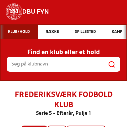
DBU FYN
Hvad vil du søge efter?
KLUB/HOLD
RÆKKE
SPILLESTED
KAMP
INDHOLD OG NYHEDER
Find en klub eller et hold
STILLINGER, RESULTATER, KLUBBER OG
HOLD
FREDERIKSVÆRK FODBOLD
KLUB
Serie 5 - Efterår, Pulje 1