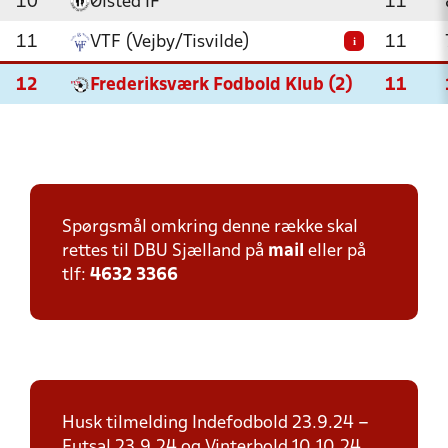
10
Ølsted IF
11
11
VTF (Vejby/Tisvilde)
11
i
12
Frederiksværk Fodbold Klub (2)
11
Spørgsmål omkring denne række skal
rettes til DBU Sjælland på
mail
eller på
tlf:
4632 3366
Husk tilmelding Indefodbold 23.9.24 –
Futsal 23.9.24 og Vinterbold 10.10.24