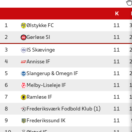
K
1
Ølstykke FC
11
2
Gørløse SI
11
3
IS Skævinge
11
4
Annisse IF
11
5
Slangerup & Omegn IF
11
6
Melby-Liseleje IF
11
7
Ramløse IF
11
8
Frederiksværk Fodbold Klub (1)
11
9
Frederikssund IK
11