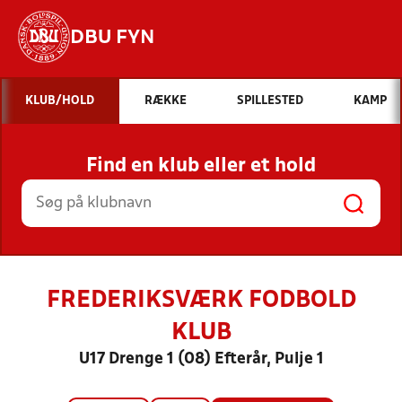
DBU FYN
Hvad vil du søge efter?
KLUB/HOLD
RÆKKE
SPILLESTED
KAMP
INDHOLD OG NYHEDER
Find en klub eller et hold
STILLINGER, RESULTATER, KLUBBER OG
HOLD
FREDERIKSVÆRK FODBOLD
KLUB
U17 Drenge 1 (08) Efterår, Pulje 1