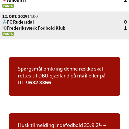
Ålholm IF
1
12. OKT. 2024
14:00
FC Rudersdal
0
Frederiksværk Fodbold Klub
1
Spørgsmål omkring denne række skal
rettes til DBU Sjælland på
mail
eller på
tlf:
4632 3366
Husk tilmelding Indefodbold 23.9.24 –