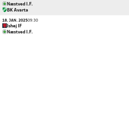
Næstved I.F.
BK Avarta
18. JAN. 2025
09:30
Ishøj IF
Næstved I.F.