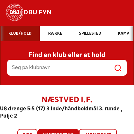
DBU FYN
Hvad vil du søge efter?
KLUB/HOLD
RÆKKE
SPILLESTED
KAMP
INDHOLD OG NYHEDER
Find en klub eller et hold
STILLINGER, RESULTATER, KLUBBER OG
HOLD
NÆSTVED I.F.
U8 drenge 5:5 (17) 3 Inde/håndboldmål 3. runde ,
Pulje 2