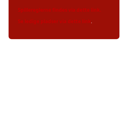
Spillereglerne findes via dette link.
Se ledige pladser via dette link
.