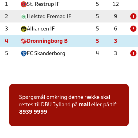
1
St. Restrup IF
5
12
2
Helsted Fremad IF
5
9
!
3
Alliancen IF
5
6
!
4
Dronningborg B
5
3
5
FC Skanderborg
4
3
!
Spørgsmål omkring denne række skal
rettes til DBU Jylland på
mail
eller på tlf:
8939 9999