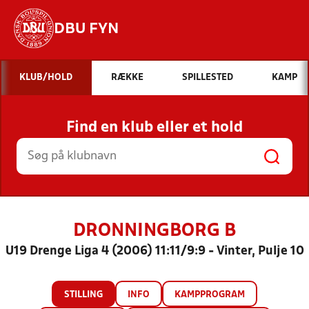
DBU FYN
Hvad vil du søge efter?
KLUB/HOLD
RÆKKE
SPILLESTED
KAMP
INDHOLD OG NYHEDER
Find en klub eller et hold
STILLINGER, RESULTATER, KLUBBER OG
HOLD
DRONNINGBORG B
U19 Drenge Liga 4 (2006) 11:11/9:9 - Vinter, Pulje 10
STILLING
INFO
KAMPPROGRAM