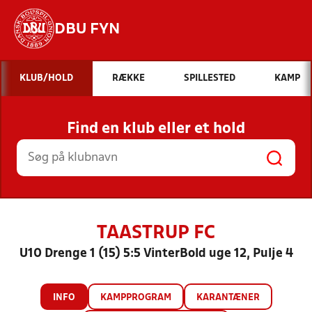
DBU FYN
Hvad vil du søge efter?
KLUB/HOLD
RÆKKE
SPILLESTED
KAMP
INDHOLD OG NYHEDER
Find en klub eller et hold
STILLINGER, RESULTATER, KLUBBER OG
HOLD
TAASTRUP FC
U10 Drenge 1 (15) 5:5 VinterBold uge 12, Pulje 4
INFO
KAMPPROGRAM
KARANTÆNER