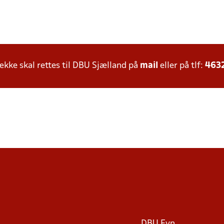
ke skal rettes til DBU Sjælland på
mail
eller på tlf:
463
DBU Fyn