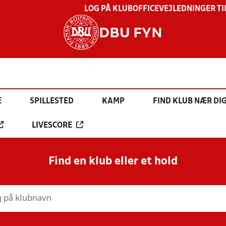
LOG PÅ KLUBOFFICE
VEJLEDNINGER TI
DBU FYN
E
SPILLESTED
KAMP
FIND KLUB NÆR DI
LIVESCORE
Find en klub eller et hold