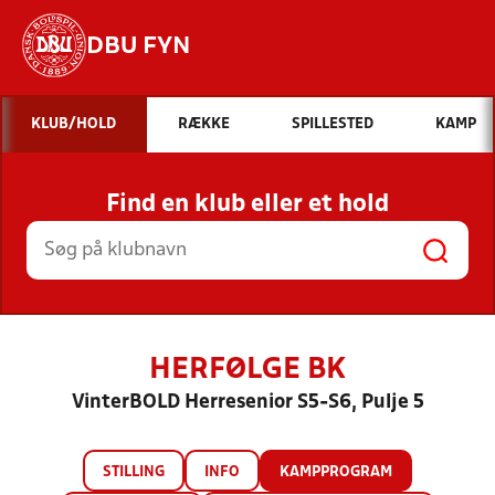
DBU FYN
Hvad vil du søge efter?
KLUB/HOLD
RÆKKE
SPILLESTED
KAMP
INDHOLD OG NYHEDER
Find en klub eller et hold
STILLINGER, RESULTATER, KLUBBER OG
HOLD
HERFØLGE BK
VinterBOLD Herresenior S5-S6, Pulje 5
STILLING
INFO
KAMPPROGRAM