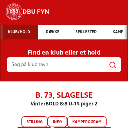
DBU FYN
Hvad vil du søge efter?
KLUB/HOLD
RÆKKE
SPILLESTED
KAMP
INDHOLD OG NYHEDER
Find en klub eller et hold
STILLINGER, RESULTATER, KLUBBER OG
HOLD
B. 73, SLAGELSE
VinterBOLD 8:8 U-14 piger 2
STILLING
INFO
KAMPPROGRAM