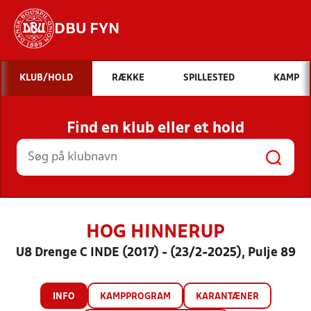
DBU FYN
Hvad vil du søge efter?
KLUB/HOLD
RÆKKE
SPILLESTED
KAMP
INDHOLD OG NYHEDER
Find en klub eller et hold
STILLINGER, RESULTATER, KLUBBER OG
HOLD
HOG HINNERUP
U8 Drenge C INDE (2017) - (23/2-2025), Pulje 89
INFO
KAMPPROGRAM
KARANTÆNER