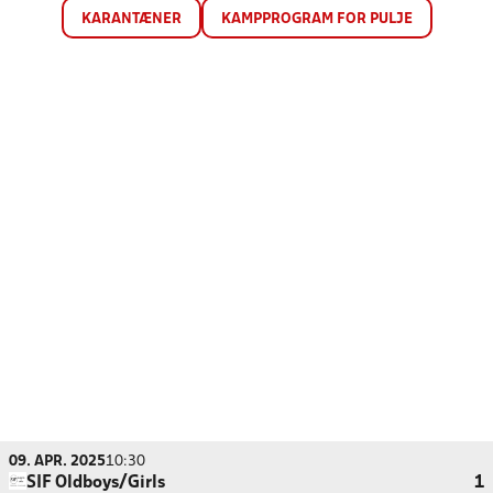
KARANTÆNER
KAMPPROGRAM FOR PULJE
09. APR. 2025
10:30
SIF Oldboys/Girls
1