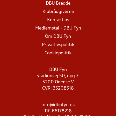
DBU Bredde
Klubrådgiverne
Kontakt os
Medlemstal - DBU Fyn
Om DBU Fyn
Privatlivspolitik
Cookiepolitik
DBU Fyn
Stadionvej 50, opg. C
5200 Odense V
CVR: 35208518
info@dbufyn.dk
Tlf. 66178218