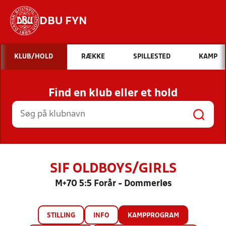
DBU FYN
Hvad vil du søge efter?
KLUB/HOLD
RÆKKE
SPILLESTED
KAMP
INDHOLD OG NYHEDER
Find en klub eller et hold
STILLINGER, RESULTATER, KLUBBER OG
HOLD
SIF OLDBOYS/GIRLS
M+70 5:5 Forår - Dommerløs
STILLING
INFO
KAMPPROGRAM