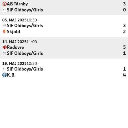
AB Tårnby
3
SIF Oldboys/Girls
0
05. MAJ 2025
10:30
SIF Oldboys/Girls
3
Skjold
2
14. MAJ 2025
11:00
Rødovre
5
SIF Oldboys/Girls
1
19. MAJ 2025
10:30
SIF Oldboys/Girls
1
K.B.
4