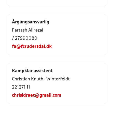
Årgangsansvarlig
Fartash Alirezai
/ 27990080
fa@fcrudersdal.dk
Kampklar assistent
Christian Knuth- Winterfeldt
221271 11
chrisidraet@gmail.com