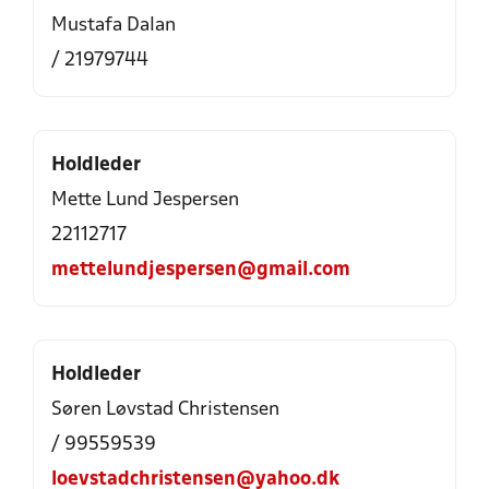
Mustafa Dalan
/ 21979744
Holdleder
Mette Lund Jespersen
22112717
mettelundjespersen@gmail.com
Holdleder
Søren Løvstad Christensen
/ 99559539
loevstadchristensen@yahoo.dk