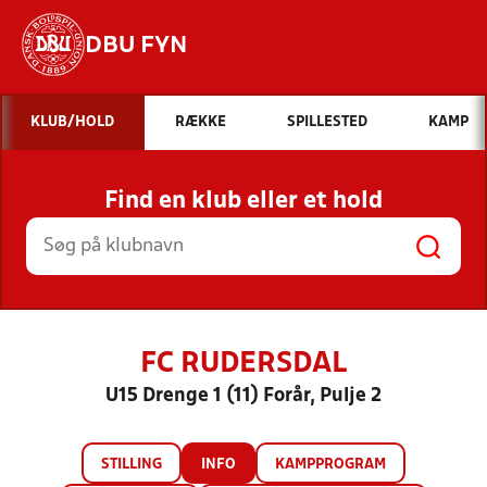
DBU FYN
Hvad vil du søge efter?
KLUB/HOLD
RÆKKE
SPILLESTED
KAMP
INDHOLD OG NYHEDER
Find en klub eller et hold
STILLINGER, RESULTATER, KLUBBER OG
HOLD
FC RUDERSDAL
U15 Drenge 1 (11) Forår, Pulje 2
STILLING
INFO
KAMPPROGRAM