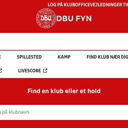
LOG PÅ KLUBOFFICE
VEJLEDNINGER TI
DBU FYN
E
SPILLESTED
KAMP
FIND KLUB NÆR DI
LIVESCORE
Find en klub eller et hold