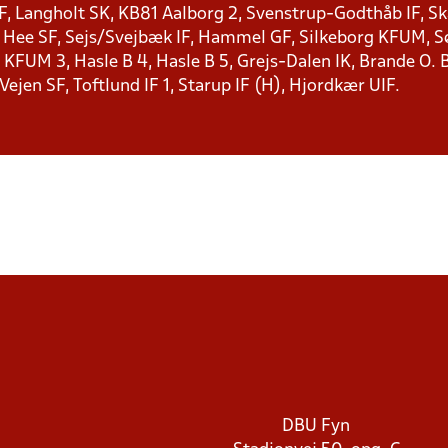
F, Langholt SK, KB81 Aalborg 2, Svenstrup-Godthåb IF, Ska
, Hee SF, Sejs/Svejbæk IF, Hammel GF, Silkeborg KFUM, Søf
KFUM 3, Hasle B 4, Hasle B 5, Grejs-Dalen IK, Brande O. B
 Vejen SF, Toftlund IF 1, Starup IF (H), Hjordkær UIF.
DBU Fyn