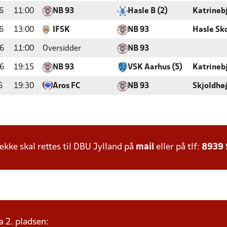
6
11:00
NB 93
Hasle B (2)
Katrineb
6
13:00
IFSK
NB 93
Hasle Sk
6
11:00
Oversidder
NB 93
6
19:15
NB 93
VSK Aarhus (5)
Katrineb
6
19:30
Aros FC
NB 93
Skjoldhø
ke skal rettes til DBU Jylland på
mail
eller på tlf:
8939
a 2. pladsen: