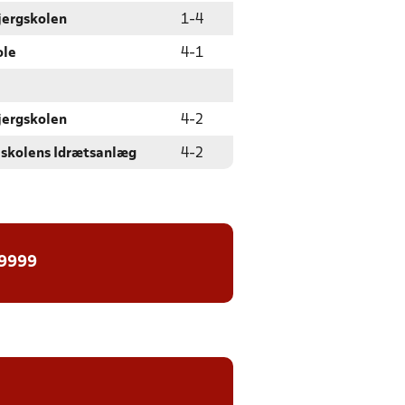
jergskolen
1
-
4
ole
4
-
1
jergskolen
4
-
2
jskolens Idrætsanlæg
4
-
2
 9999