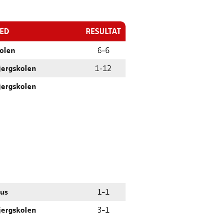
TED
RESULTAT
kolen
6
-
6
jergskolen
1
-
12
jergskolen
us
1
-
1
jergskolen
3
-
1