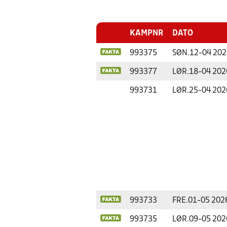
KAMPNR
DATO
993375
SØN.
12-04 202
993377
LØR.
18-04 202
993731
LØR.
25-04 202
993733
FRE.
01-05 202
993735
LØR.
09-05 202