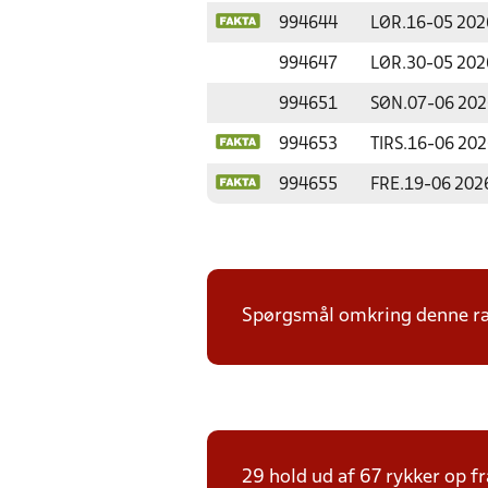
994644
LØR.
16-05 202
994647
LØR.
30-05 202
994651
SØN.
07-06 202
994653
TIRS.
16-06 202
994655
FRE.
19-06 202
Spørgsmål omkring denne ræk
29 hold ud af 67 rykker op fr