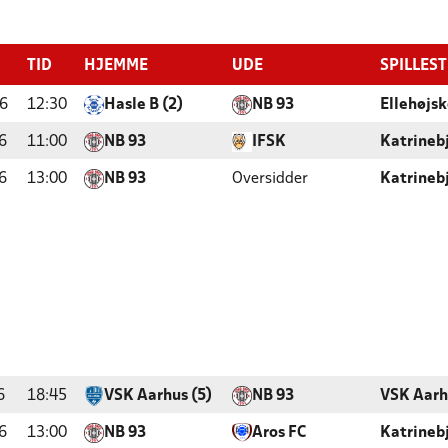
TID
HJEMME
UDE
SPILLES
6
12:30
Hasle B (2)
NB 93
Ellehøjs
6
11:00
NB 93
IFSK
Katrineb
6
13:00
NB 93
Oversidder
Katrineb
6
18:45
VSK Aarhus (5)
NB 93
VSK Aarh
6
13:00
NB 93
Aros FC
Katrineb