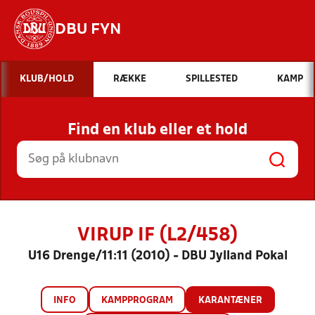
DBU FYN
Hvad vil du søge efter?
KLUB/HOLD
RÆKKE
SPILLESTED
KAMP
INDHOLD OG NYHEDER
Find en klub eller et hold
STILLINGER, RESULTATER, KLUBBER OG
HOLD
VIRUP IF (L2/458)
U16 Drenge/11:11 (2010) - DBU Jylland Pokal
INFO
KAMPPROGRAM
KARANTÆNER