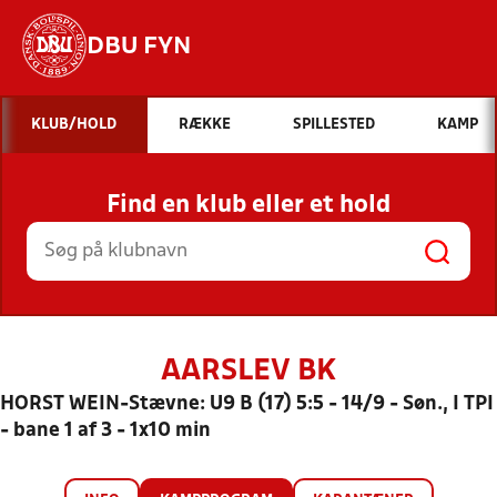
DBU FYN
Hvad vil du søge efter?
KLUB/HOLD
RÆKKE
SPILLESTED
KAMP
INDHOLD OG NYHEDER
Find en klub eller et hold
STILLINGER, RESULTATER, KLUBBER OG
HOLD
AARSLEV BK
HORST WEIN-Stævne: U9 B (17) 5:5 - 14/9 - Søn., I TPI
- bane 1 af 3 - 1x10 min