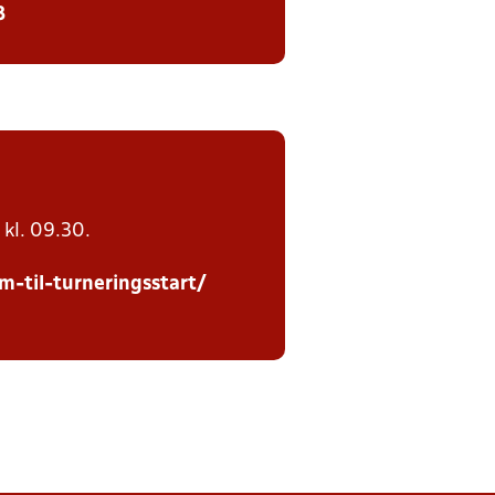
8
e kl. 09.30.
-til-turneringsstart/