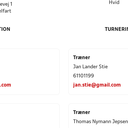
Hvid
evej 1
lfart
TION
TURNERI
Træner
Jan Lander Stie
61101199
l.com
jan.stie@gmail.com
Træner
Thomas Nymann Jepsen