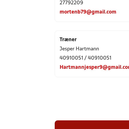
27792209
mortenb79@gmail.com
Træner
Jesper Hartmann
40910051 / 40910051
Hartmannjesper9@gmail.c