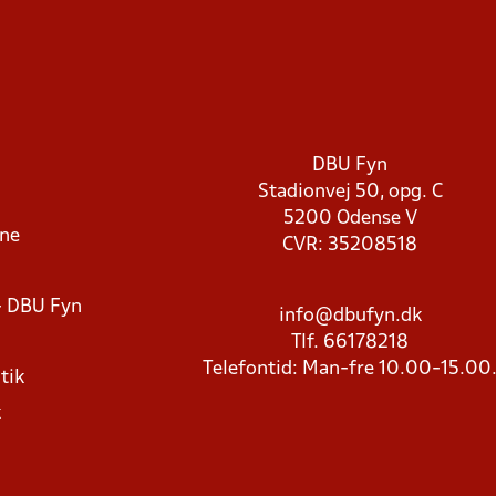
DBU Fyn
Stadionvej 50, opg. C
5200 Odense V
rne
CVR: 35208518
- DBU Fyn
info@dbufyn.dk
Tlf. 66178218
Telefontid: Man-fre 10.00-15.00
tik
k