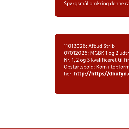
Spørgsmål omkring denne ræk
11012026: Afbud Strib
07012026; MGBK 1 og 2 udt
Nr. 1, 2 og 3 kvalificeret ti
Opstartsbold: Kom i topform
her:
http://https//dbufyn.