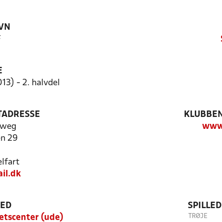
VN
F
E
13) - 2. halvdel
TADRESSE
KLUBBEN
lweg
www.
n 29
lfart
il.dk
TED
SPILLE
TRØJE
itetscenter (ude)