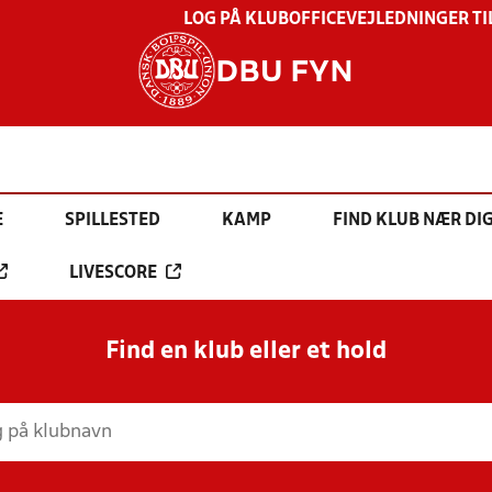
LOG PÅ KLUBOFFICE
VEJLEDNINGER TI
DBU FYN
E
SPILLESTED
KAMP
FIND KLUB NÆR DI
LIVESCORE
Find en klub eller et hold