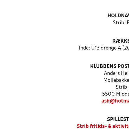
HOLDNA
Strib I
RÆKK
Inde: U13 drenge A (20
KLUBBENS POS
Anders He
Møllebakke
Strib
5500 Midde
ash@hotma
SPILLES
Strib fritids- & aktiv