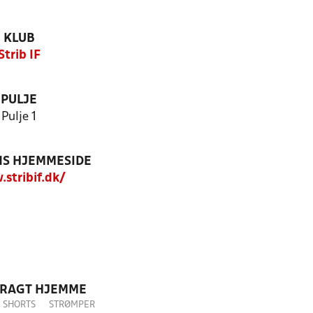
KLUB
Strib IF
PULJE
Pulje 1
S HJEMMESIDE
stribif.dk/
DRAGT HJEMME
SHORTS
STRØMPER