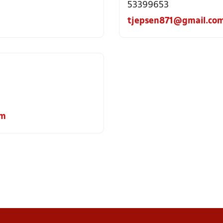
53399653
tjepsen871@gmail.co
om