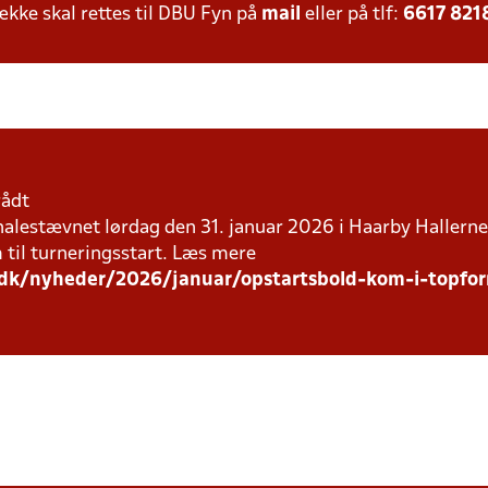
ke skal rettes til DBU Fyn på
mail
eller på tlf:
6617 821
rådt
l finalestævnet lørdag den 31. januar 2026 i Haarby Hallern
 til turneringsstart. Læs mere
dk/nyheder/2026/januar/opstartsbold-kom-i-topform