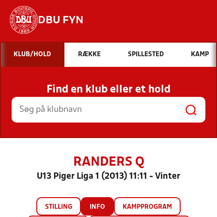
DBU FYN
Hvad vil du søge efter?
KLUB/HOLD
RÆKKE
SPILLESTED
KAMP
INDHOLD OG NYHEDER
Find en klub eller et hold
STILLINGER, RESULTATER, KLUBBER OG
HOLD
RANDERS Q
U13 Piger Liga 1 (2013) 11:11 - Vinter
STILLING
INFO
KAMPPROGRAM