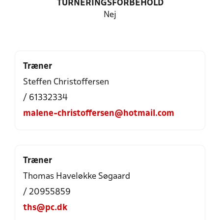
TURNERINGSFORBEHOLD
Nej
Træner
Steffen Christoffersen
/ 61332334
malene-christoffersen@hotmail.com
Træner
Thomas Haveløkke Søgaard
/ 20955859
ths@pc.dk