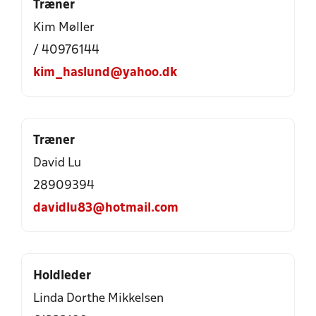
Træner
Kim Møller
/ 40976144
kim_haslund@yahoo.dk
Træner
David Lu
28909394
davidlu83@hotmail.com
Holdleder
Linda Dorthe Mikkelsen