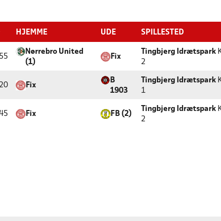
D
HJEMME
UDE
SPILLESTED
Nørrebro United
Tingbjerg Idrætspark
K
55
Fix
(1)
2
B
Tingbjerg Idrætspark
K
20
Fix
1903
1
Tingbjerg Idrætspark
K
45
Fix
FB (2)
2