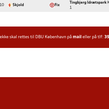
Tingbjerg Idrætspark
K
10
Skjold
Fix
1
kke skal rettes til DBU København på
mail
eller på tlf:
39