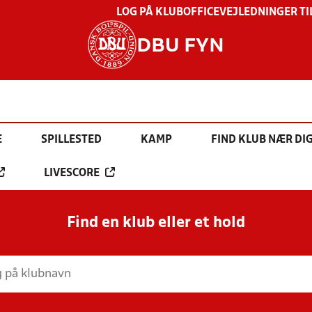
LOG PÅ KLUBOFFICE
VEJLEDNINGER TI
DBU FYN
E
SPILLESTED
KAMP
FIND KLUB NÆR DI
LIVESCORE
Find en klub eller et hold