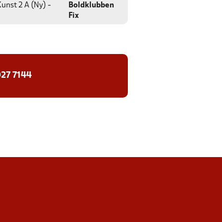
unst 2 A (Ny) -
Boldklubben
Fix
27 7144