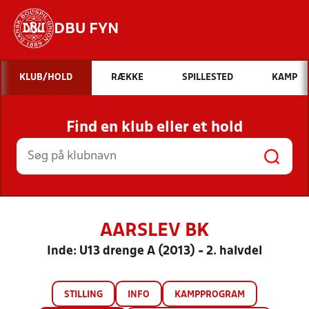
DBU FYN
Hvad vil du søge efter?
KLUB/HOLD
RÆKKE
SPILLESTED
KAMP
INDHOLD OG NYHEDER
Find en klub eller et hold
STILLINGER, RESULTATER, KLUBBER OG
HOLD
AARSLEV BK
Inde: U13 drenge A (2013) - 2. halvdel
STILLING
INFO
KAMPPROGRAM