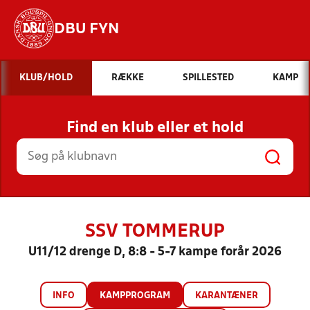
DBU FYN
Hvad vil du søge efter?
KLUB/HOLD
RÆKKE
SPILLESTED
KAMP
INDHOLD OG NYHEDER
Find en klub eller et hold
STILLINGER, RESULTATER, KLUBBER OG
HOLD
SSV TOMMERUP
U11/12 drenge D, 8:8 - 5-7 kampe forår 2026
INFO
KAMPPROGRAM
KARANTÆNER