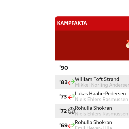
KAMPFAKTA
'90
William Toft Strand
'83
Mikkel Norling Anderse
Lukas Haahr-Pedersen
'73
Niels Ehlers Rasmussen
Rohulla Shokran
'72
Niels Ehlers Rasmussen
Rohulla Shokran
'69
Emil Høyer-Lilja