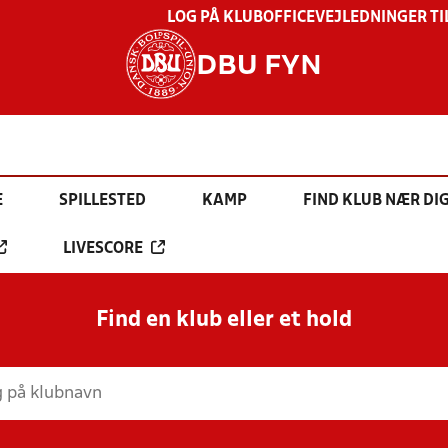
LOG PÅ KLUBOFFICE
VEJLEDNINGER TI
DBU FYN
E
SPILLESTED
KAMP
FIND KLUB NÆR DI
LIVESCORE
Find en klub eller et hold