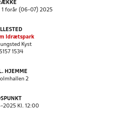
RÆKKE
 1 forår (06-07) 2025
ILLESTED
m Idrætspark
ungsted Kyst
 5157 1534
. HJEMME
olmhallen 2
DSPUNKT
6-2025 Kl. 12:00