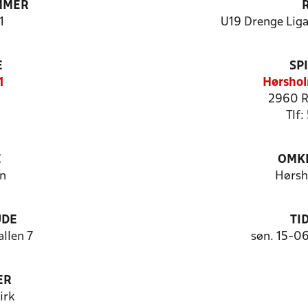
MMER
1
U19 Drenge Liga
E
SP
1
Hørshol
2960 R
Tlf:
E
OMKL
n
Hørsh
UDE
TI
llen 7
søn. 15-0
ER
irk