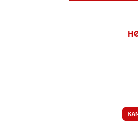
HØ
KA