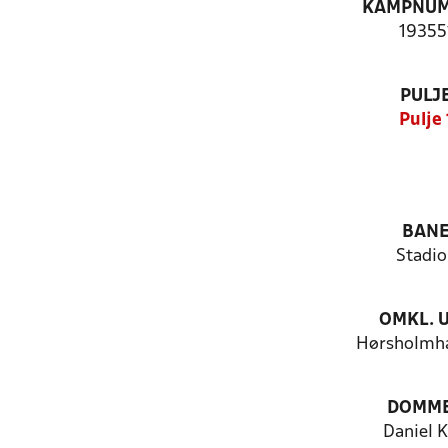
KAMPNU
19355
PULJ
Pulje 
BAN
Stadio
OMKL. 
Hørsholmha
DOMM
Daniel K