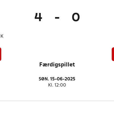
4
-
0
IK
Færdigspillet
SØN. 15-06-2025
Kl. 12:00