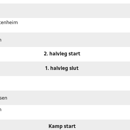
ttenheim
n
2. halvleg start
1. halvleg slut
sen
n
Kamp start