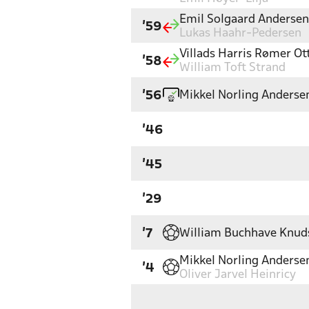
Emil Solgaard Andersen
'59
Lukas Haahr-Pedersen
Villads Harris Rømer O
'58
William Toft Strand
Mikkel Norling Anderse
'56
'46
'45
'29
William Buchhave Knud
'7
Mikkel Norling Anderse
'4
Oliver Jarvel Heinricy