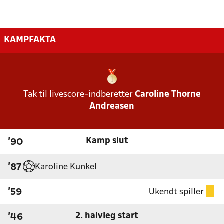
KAMPFAKTA
Tak til livescore-indberetter
Caroline Thorne
Andreasen
Kamp slut
'90
Karoline Kunkel
'87
Ukendt spiller
'59
2. halvleg start
'46