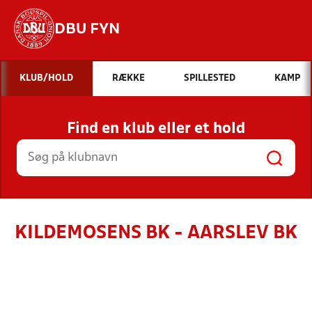
DBU FYN
Hvad vil du søge efter?
KLUB/HOLD
RÆKKE
SPILLESTED
KAMP
INDHOLD OG NYHEDER
Find en klub eller et hold
STILLINGER, RESULTATER, KLUBBER OG
HOLD
KILDEMOSENS BK - AARSLEV BK