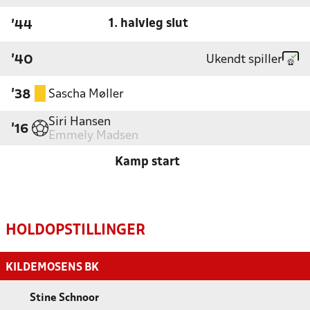
1. halvleg slut
'44
Ukendt spiller
'40
Sascha Møller
'38
Siri Hansen
'16
Emmely Madsen
Kamp start
HOLDOPSTILLINGER
KILDEMOSENS BK
Stine Schnoor