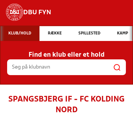
DBU FYN
Hvad vil du søge efter?
KLUB/HOLD
RÆKKE
SPILLESTED
KAMP
INDHOLD OG NYHEDER
Find en klub eller et hold
STILLINGER, RESULTATER, KLUBBER OG
HOLD
SPANGSBJERG IF - FC KOLDING
NORD