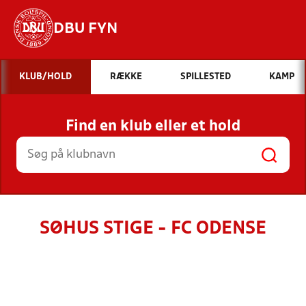
DBU FYN
Hvad vil du søge efter?
KLUB/HOLD
RÆKKE
SPILLESTED
KAMP
INDHOLD OG NYHEDER
Find en klub eller et hold
STILLINGER, RESULTATER, KLUBBER OG
HOLD
SØHUS STIGE - FC ODENSE