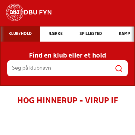
DBU FYN
Hvad vil du søge efter?
KLUB/HOLD
RÆKKE
SPILLESTED
KAMP
INDHOLD OG NYHEDER
Find en klub eller et hold
STILLINGER, RESULTATER, KLUBBER OG
HOLD
HOG HINNERUP - VIRUP IF