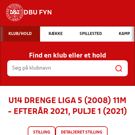
DBU FYN
Hvad vil du søge efter?
KLUB/HOLD
RÆKKE
SPILLESTED
KAMP
INDHOLD OG NYHEDER
Find en klub eller et hold
STILLINGER, RESULTATER, KLUBBER OG
HOLD
U14 DRENGE LIGA 5 (2008) 11M
- EFTERÅR 2021, PULJE 1 (2021)
STILLING
DETALJERET STILLING