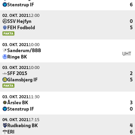
Stenstrup IF
6
02. OKT. 2021
12:00
SSV Højfyn
0
FEH Fodbold
5
03. OKT. 2021
10:00
Sanderum/BBB
UHT
Ringe BK
03. OKT. 2021
10:00
SFF 2015
2
Glamsbjerg IF
5
03. OKT. 2021
11:30
Årslev BK
3
Stenstrup IF
0
04. OKT. 2021
17:15
Rudkøbing BK
4
ERI
6