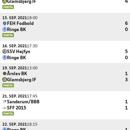
Glamsbjerg IF
4
15. SEP. 2021
18:00
FEH Fodbold
6
Ringe BK
0
16. SEP. 2021
17:30
SSV Højfyn
5
Ringe BK
0
19. SEP. 2021
13:00
Årslev BK
1
Glamsbjerg IF
3
21. SEP. 2021
17:45
Sanderum/BBB
1
SFF 2015
1
22. SEP. 2021
18:15