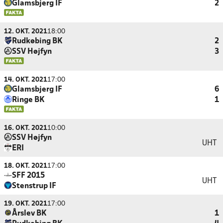
Glamsbjerg IF
2
12. OKT. 2021
18:00
Rudkøbing BK
2
SSV Højfyn
3
14. OKT. 2021
17:00
Glamsbjerg IF
6
Ringe BK
1
16. OKT. 2021
10:00
SSV Højfyn
UHT
ERI
18. OKT. 2021
17:00
SFF 2015
UHT
Stenstrup IF
19. OKT. 2021
17:00
Årslev BK
1