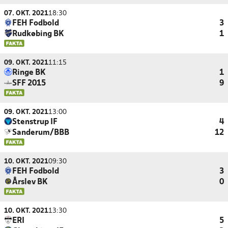
07. OKT. 2021
18:30
FEH Fodbold
3
Rudkøbing BK
1
09. OKT. 2021
11:15
Ringe BK
1
SFF 2015
9
09. OKT. 2021
13:00
Stenstrup IF
4
Sanderum/BBB
12
10. OKT. 2021
09:30
FEH Fodbold
3
Årslev BK
0
10. OKT. 2021
13:30
ERI
5