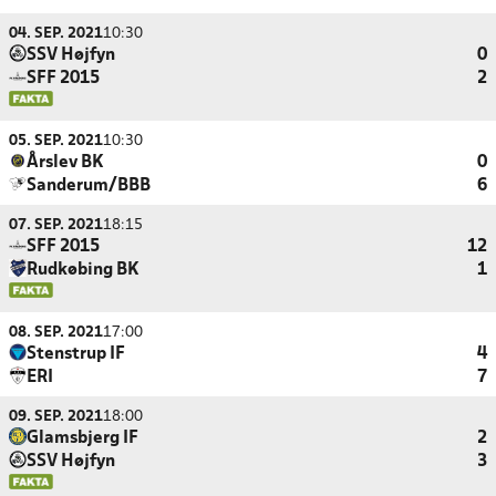
04. SEP. 2021
10:30
SSV Højfyn
0
SFF 2015
2
05. SEP. 2021
10:30
Årslev BK
0
Sanderum/BBB
6
07. SEP. 2021
18:15
SFF 2015
12
Rudkøbing BK
1
08. SEP. 2021
17:00
Stenstrup IF
4
ERI
7
09. SEP. 2021
18:00
Glamsbjerg IF
2
SSV Højfyn
3