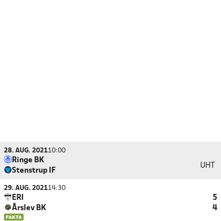
28. AUG. 2021
10:00
Ringe BK
UHT
Stenstrup IF
29. AUG. 2021
14:30
ERI
5
Årslev BK
4