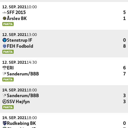
12. SEP. 2021
10:00
SFF 2015
5
Årslev BK
1
12. SEP. 2021
13:00
Stenstrup IF
0
FEH Fodbold
8
12. SEP. 2021
14:30
ERI
6
Sanderum/BBB
7
14. SEP. 2021
18:00
Sanderum/BBB
3
SSV Højfyn
3
14. SEP. 2021
18:00
Rudkøbing BK
0