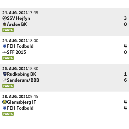
24. AUG. 2021
17:45
SSV Højfyn
3
Årslev BK
0
24. AUG. 2021
18:00
FEH Fodbold
4
SFF 2015
0
25. AUG. 2021
18:30
Rudkøbing BK
1
Sanderum/BBB
6
28. AUG. 2021
09:45
Glamsbjerg IF
4
FEH Fodbold
4