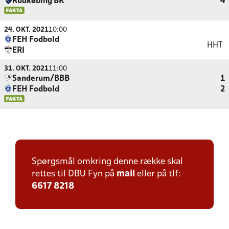
Rudkøbing BK
4
24. OKT. 2021
10:00
FEH Fodbold
HHT
ERI
31. OKT. 2021
11:00
Sanderum/BBB
1
FEH Fodbold
2
Spørgsmål omkring denne række skal
rettes til DBU Fyn på
mail
eller på tlf:
6617 8218