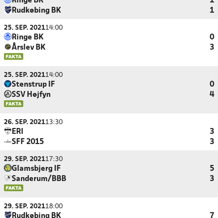
Ringe BK
1
Rudkøbing BK
1
25. SEP. 2021
14:00
Ringe BK
0
Årslev BK
3
25. SEP. 2021
14:00
Stenstrup IF
0
SSV Højfyn
4
26. SEP. 2021
13:30
ERI
3
SFF 2015
3
29. SEP. 2021
17:30
Glamsbjerg IF
5
Sanderum/BBB
3
29. SEP. 2021
18:00
Rudkøbing BK
7