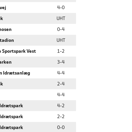
vej
4
-
0
Bk
UHT
mosen
0
-
4
Stadion
UHT
 Sportspark Vest
1
-
2
arken
3
-
4
n Idrætsanlæg
4
-
4
Bk
2
-
4
4
-
4
 Idrætspark
4
-
2
 Idrætspark
2
-
2
 Idrætspark
0
-
0