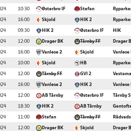
024
10:30
Østerbro IF
Stefan
Ryparke
024
16:00
Skjold
HIK 2
Ryparke
024
09:30
HIK 2
Østerbro IF
HIK
024
12:00
Dragør BK
Tårnby FF
Dragør 
024
16:00
Vanløse 2
Skjold
Vanløse
024
10:00
Skjold
HB
Ryparke
024
12:00
Tårnby FF
GVI 2
Vestama
024
16:00
Vanløse 2
HIK 2
Vanløse
024
12:00
AB Tårnby
Østerbro IF
Tårnby 
024
18:30
HIK 2
AB Tårnby
Gentofte
024
11:00
Stefan
Tårnby FF
Rådvads
024
12:00
Dragør BK
Skjold
Dragør 