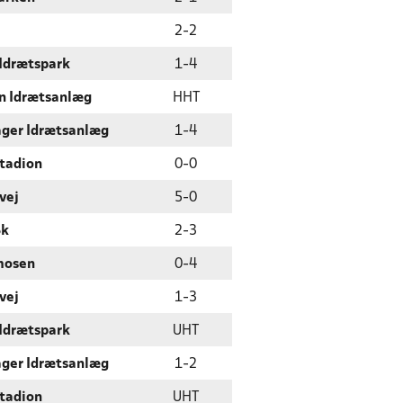
2
-
2
 Idrætspark
1
-
4
n Idrætsanlæg
HHT
ger Idrætsanlæg
1
-
4
Stadion
0
-
0
vej
5
-
0
Bk
2
-
3
mosen
0
-
4
vej
1
-
3
 Idrætspark
UHT
ger Idrætsanlæg
1
-
2
Stadion
UHT