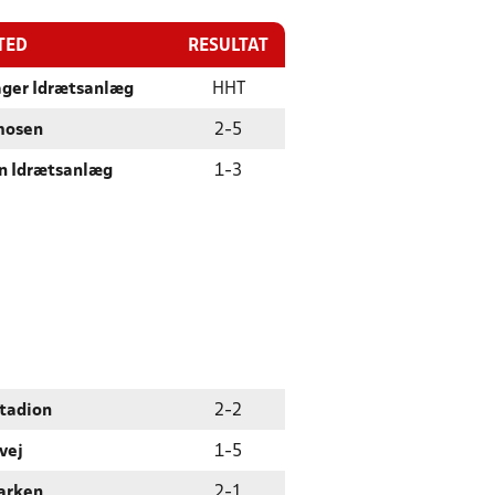
TED
RESULTAT
ger Idrætsanlæg
HHT
mosen
2
-
5
n Idrætsanlæg
1
-
3
Stadion
2
-
2
vej
1
-
5
arken
2
-
1