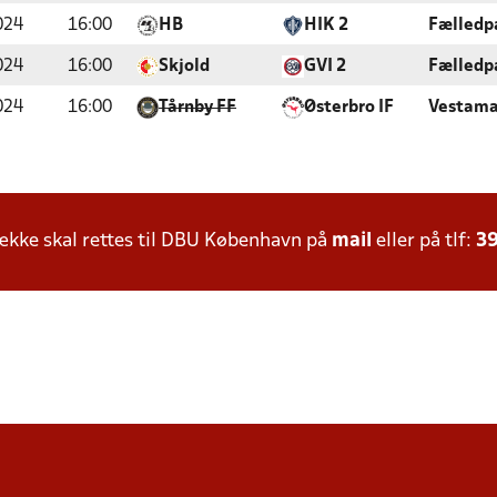
024
16:00
HB
HIK 2
Fælledp
024
16:00
Skjold
GVI 2
Fælledp
024
16:00
Tårnby FF
Østerbro IF
Vestama
kke skal rettes til DBU København på
mail
eller på tlf:
39