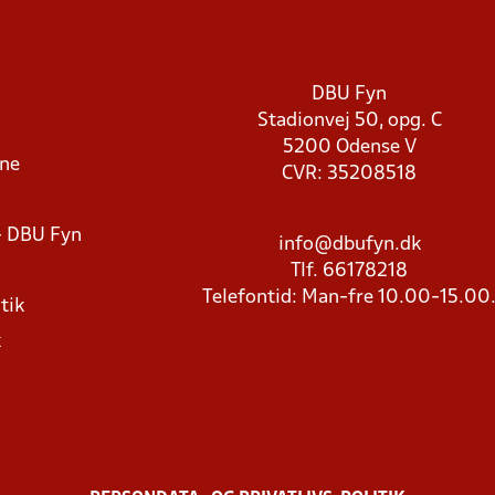
DBU Fyn
Stadionvej 50, opg. C
5200 Odense V
rne
CVR: 35208518
- DBU Fyn
info@dbufyn.dk
Tlf. 66178218
Telefontid: Man-fre 10.00-15.00
tik
k