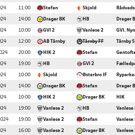
024
11:00
Stefan
Skjold
Rådvads
024
14:00
Dragør BK
HB
Dragør 
024
10:00
GVI 2
Vanløse 2
GVI. Ny
024
12:00
AB Tårnby
Tårnby FF
Tårnby 
2024
20:00
HIK 2
Stefan
Gentofte
024
19:00
HB
GVI 2
Fælledp
024
10:00
Skjold
Østerbro IF
Ryparke
024
14:00
Dragør BK
Stefan
Dragør 
024
10:00
HIK 2
Dragør BK
HIK
024
19:00
Vanløse 2
HB
Vanløse
2024
19:00
Vanløse 2
Stefan
Vanløse
024
16:00
Vanløse 2
Dragør BK
Vanløse