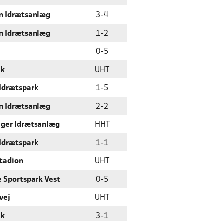
n Idrætsanlæg
3
-
4
n Idrætsanlæg
1
-
2
0
-
5
Bk
UHT
 Idrætspark
1
-
5
n Idrætsanlæg
2
-
2
ger Idrætsanlæg
HHT
 Idrætspark
1
-
1
Stadion
UHT
 Sportspark Vest
0
-
5
vej
UHT
Bk
3
-
1