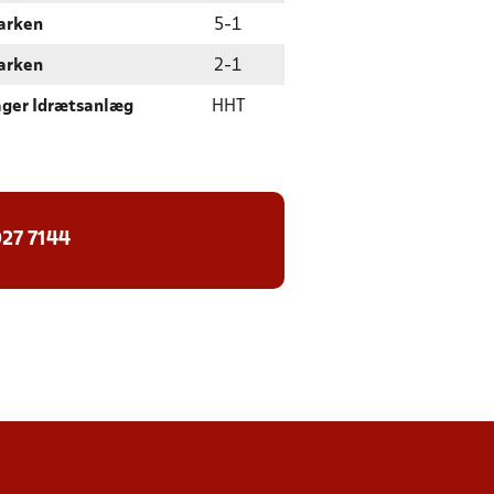
arken
5
-
1
arken
2
-
1
ger Idrætsanlæg
HHT
27 7144