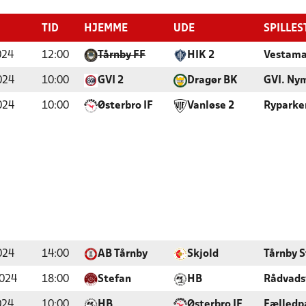
TID
HJEMME
UDE
SPILLES
024
12:00
Tårnby FF
HIK 2
Vestama
024
10:00
GVI 2
Dragør BK
GVI. Ny
024
10:00
Østerbro IF
Vanløse 2
Ryparke
024
14:00
AB Tårnby
Skjold
Tårnby 
2024
18:00
Stefan
HB
Rådvads
024
10:00
HB
Østerbro IF
Fælledp