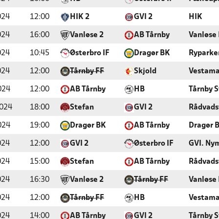
024
12:00
HIK 2
GVI 2
HIK
024
16:00
Vanløse 2
AB Tårnby
Vanløse
024
10:45
Østerbro IF
Dragør BK
Ryparke
024
12:00
Tårnby FF
Skjold
Vestama
024
12:00
AB Tårnby
HB
Tårnby 
2024
18:00
Stefan
GVI 2
Rådvads
024
19:00
Dragør BK
AB Tårnby
Dragør 
024
12:00
GVI 2
Østerbro IF
GVI. Ny
024
15:00
Stefan
AB Tårnby
Rådvads
024
16:30
Vanløse 2
Tårnby FF
Vanløse
024
12:00
Tårnby FF
HB
Vestama
024
14:00
AB Tårnby
GVI 2
Tårnby 