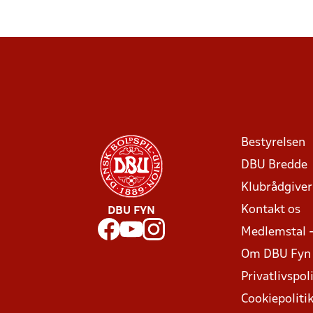
Bestyrelsen
DBU Bredde
Klubrådgive
Kontakt os
DBU FYN
Medlemstal 
Om DBU Fyn
Privatlivspoli
Cookiepoliti