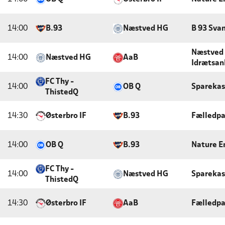
14:00
B.93
Næstved HG
B 93 Sva
Næstved 
14:00
Næstved HG
AaB
Idrætsan
FC Thy -
14:00
OB Q
Sparekas
ThistedQ
14:30
Østerbro IF
B.93
Fælledp
14:00
OB Q
B.93
Nature E
FC Thy -
14:00
Næstved HG
Sparekas
ThistedQ
14:30
Østerbro IF
AaB
Fælledp