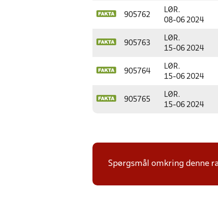
LØR.
905762
08-06 2024
LØR.
905763
15-06 2024
LØR.
905764
15-06 2024
LØR.
905765
15-06 2024
Spørgsmål omkring denne ræk