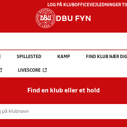
LOG PÅ KLUBOFFICE
VEJLEDNINGER TI
DBU FYN
E
SPILLESTED
KAMP
FIND KLUB NÆR DI
LIVESCORE
Find en klub eller et hold