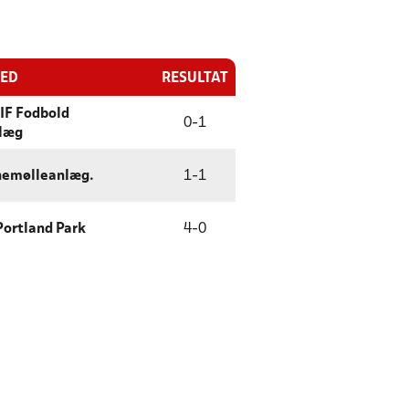
TED
RESULTAT
IF Fodbold
0
-
1
læg
nemølleanlæg.
1
-
1
Portland Park
4
-
0