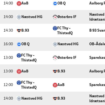
14:00
AaB
OB Q
Aalborg 
Næstved 
14:00
Næstved HG
Østerbro IF
Idrætsan
FC Thy -
14:30
B.93
B 93 Sva
ThistedQ
16:00
OB Q
Næstved HG
OB-Ådal
FC Thy -
13:00
Østerbro IF
Sparekas
ThistedQ
13:00
AaB
B.93
Aalborg 
FC Thy -
12:00
AaB
Sparekas
ThistedQ
Næstved 
14:00
Næstved HG
B.93
Idrætsan