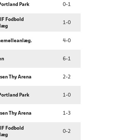
Portland Park
0
-
1
IF Fodbold
1
-
0
læg
nemølleanlæg.
4
-
0
en
6
-
1
sen Thy Arena
2
-
2
Portland Park
1
-
0
sen Thy Arena
1
-
3
IF Fodbold
0
-
2
læg