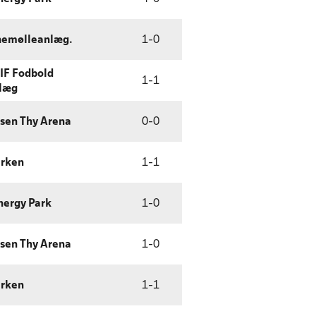
nemølleanlæg.
1
-
0
IF Fodbold
1
-
1
læg
sen Thy Arena
0
-
0
arken
1
-
1
nergy Park
1
-
0
sen Thy Arena
1
-
0
arken
1
-
1