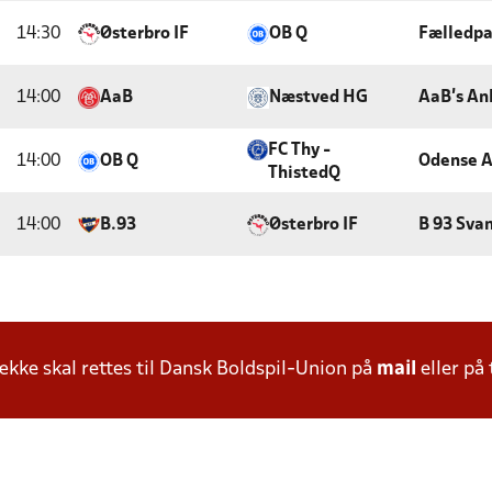
14:30
Østerbro IF
OB Q
Fælledp
14:00
AaB
Næstved HG
AaB's An
FC Thy -
14:00
OB Q
Odense A
ThistedQ
14:00
B.93
Østerbro IF
B 93 Sva
ke skal rettes til Dansk Boldspil-Union på
mail
eller på 