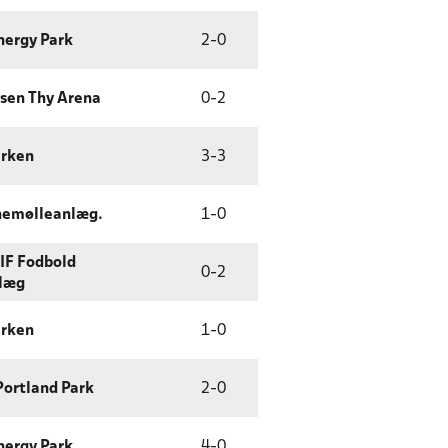
nergy Park
2
-
0
sen Thy Arena
0
-
2
arken
3
-
3
nemølleanlæg.
1
-
0
IF Fodbold
0
-
2
læg
arken
1
-
0
Portland Park
2
-
0
nergy Park
4
-
0