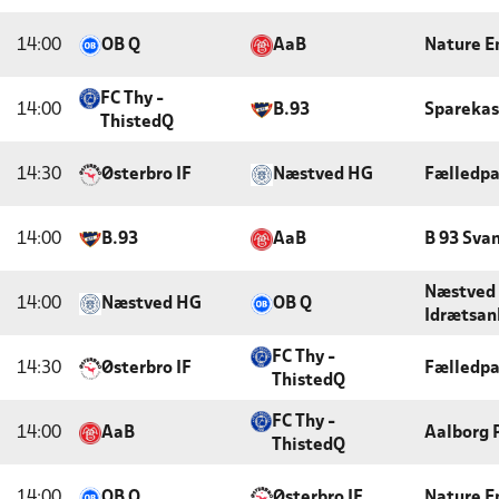
14:00
OB Q
AaB
Nature E
FC Thy -
14:00
B.93
Sparekas
ThistedQ
14:30
Østerbro IF
Næstved HG
Fælledp
14:00
B.93
AaB
B 93 Sva
Næstved 
14:00
Næstved HG
OB Q
Idrætsan
FC Thy -
14:30
Østerbro IF
Fælledp
ThistedQ
FC Thy -
14:00
AaB
Aalborg 
ThistedQ
14:00
OB Q
Østerbro IF
Nature E