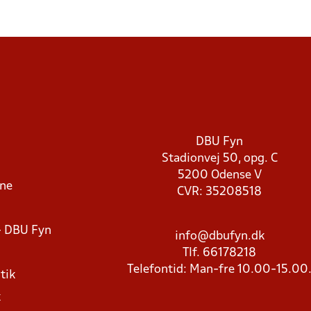
DBU Fyn
Stadionvej 50, opg. C
5200 Odense V
rne
CVR: 35208518
- DBU Fyn
info@dbufyn.dk
Tlf. 66178218
Telefontid: Man-fre 10.00-15.00
tik
k