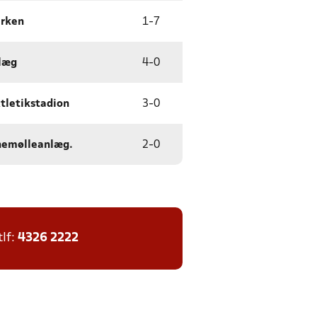
arken
1
-
7
læg
4
-
0
tletikstadion
3
-
0
nemølleanlæg.
2
-
0
tlf:
4326 2222