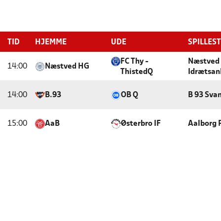
TID
HJEMME
UDE
SPILLES
FC Thy -
Næstved 
14:00
Næstved HG
ThistedQ
Idrætsan
14:00
B.93
OB Q
B 93 Sva
15:00
AaB
Østerbro IF
Aalborg 