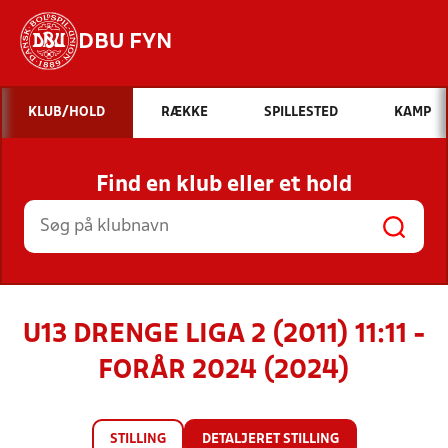
DBU FYN
Hvad vil du søge efter?
KLUB/HOLD
RÆKKE
SPILLESTED
KAMP
INDHOLD OG NYHEDER
Find en klub eller et hold
STILLINGER, RESULTATER, KLUBBER OG
HOLD
U13 DRENGE LIGA 2 (2011) 11:11 -
FORÅR 2024 (2024)
STILLING
DETALJERET STILLING