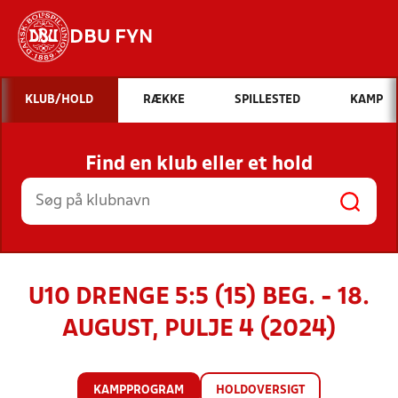
DBU FYN
Hvad vil du søge efter?
KLUB/HOLD
RÆKKE
SPILLESTED
KAMP
INDHOLD OG NYHEDER
Find en klub eller et hold
STILLINGER, RESULTATER, KLUBBER OG
HOLD
U10 DRENGE 5:5 (15) BEG. - 18.
AUGUST, PULJE 4 (2024)
KAMPPROGRAM
HOLDOVERSIGT