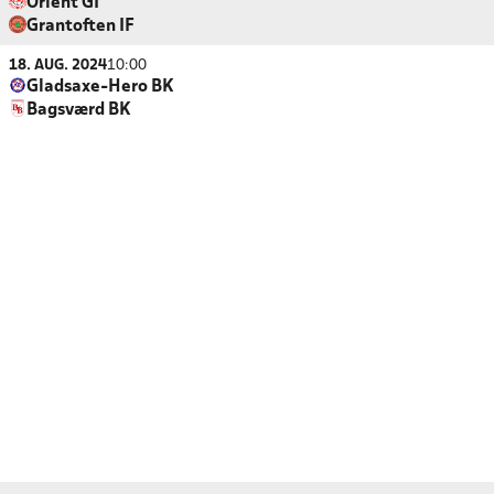
Orient GI
Grantoften IF
18. AUG. 2024
10:00
Gladsaxe-Hero BK
Bagsværd BK