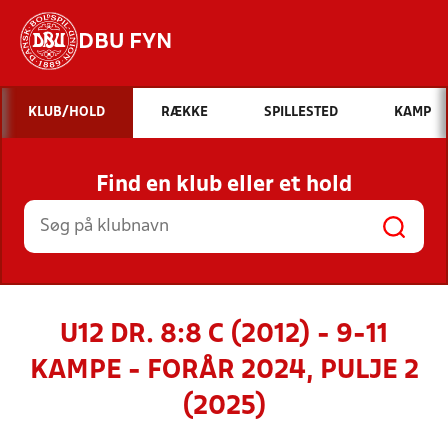
DBU FYN
Hvad vil du søge efter?
KLUB/HOLD
RÆKKE
SPILLESTED
KAMP
INDHOLD OG NYHEDER
Find en klub eller et hold
STILLINGER, RESULTATER, KLUBBER OG
HOLD
U12 DR. 8:8 C (2012) - 9-11
KAMPE - FORÅR 2024, PULJE 2
(2025)