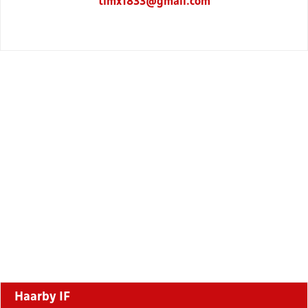
timx1833@gmail.com
Haarby IF