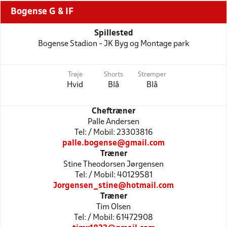
Bogense G & IF
Spillested
Bogense Stadion - JK Byg og Montage park
Trøje
Shorts
Strømper
Hvid
Blå
Blå
Cheftræner
Palle Andersen
Tel: / Mobil: 23303816
palle.bogense@gmail.com
Træner
Stine Theodorsen Jørgensen
Tel: / Mobil: 40129581
Jorgensen_stine@hotmail.com
Træner
Tim Olsen
Tel: / Mobil: 61472908