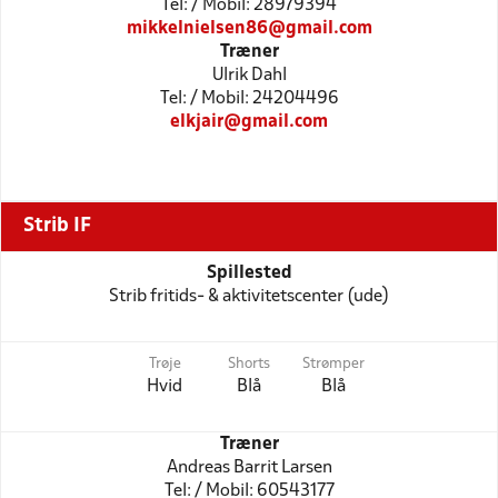
Tel: / Mobil: 28979394
mikkelnielsen86@gmail.com
Træner
Ulrik Dahl
Tel: / Mobil: 24204496
elkjair@gmail.com
Strib IF
Spillested
Strib fritids- & aktivitetscenter (ude)
Trøje
Shorts
Strømper
Hvid
Blå
Blå
Træner
Andreas Barrit Larsen
Tel: / Mobil: 60543177