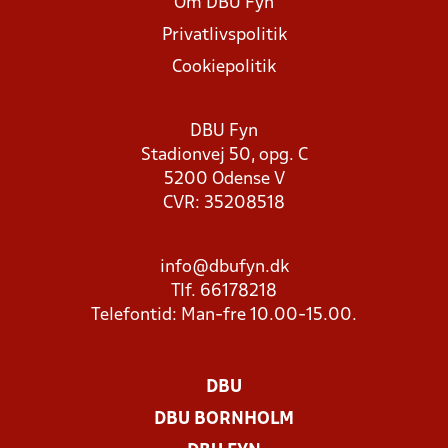
Om DBU Fyn
Privatlivspolitik
Cookiepolitik
DBU Fyn
Stadionvej 50, opg. C
5200 Odense V
CVR: 35208518
info@dbufyn.dk
Tlf. 66178218
Telefontid: Man-fre 10.00-15.00.
DBU
DBU BORNHOLM