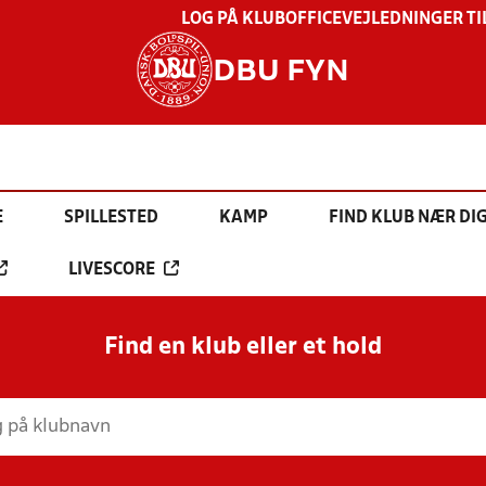
LOG PÅ KLUBOFFICE
VEJLEDNINGER TI
DBU FYN
E
SPILLESTED
KAMP
FIND KLUB NÆR DI
LIVESCORE
Find en klub eller et hold