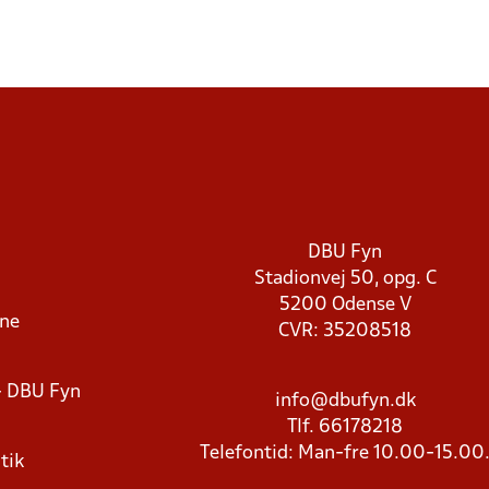
DBU Fyn
Stadionvej 50, opg. C
5200 Odense V
rne
CVR: 35208518
- DBU Fyn
info@dbufyn.dk
Tlf. 66178218
Telefontid: Man-fre 10.00-15.00
tik