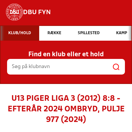
DBU FYN
Hvad vil du søge efter?
KLUB/HOLD
RÆKKE
SPILLESTED
KAMP
INDHOLD OG NYHEDER
Find en klub eller et hold
STILLINGER, RESULTATER, KLUBBER OG
HOLD
U13 PIGER LIGA 3 (2012) 8:8 -
EFTERÅR 2024 OMBRYD, PULJE
977 (2024)