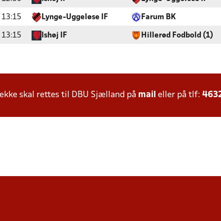
13:15
Lynge-Uggeløse IF
Farum BK
13:15
Ishøj IF
Hillerød Fodbold (1)
ke skal rettes til DBU Sjælland på
mail
eller på tlf:
463