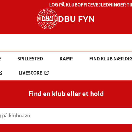
LOG PÅ KLUBOFFICE
VEJLEDNINGER TI
DBU FYN
E
SPILLESTED
KAMP
FIND KLUB NÆR DI
LIVESCORE
Find en klub eller et hold