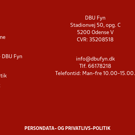
DBU Fyn
Stadionvej 50, opg. C
5200 Odense V
rne
CVR: 35208518
- DBU Fyn
info@dbufyn.dk
Tlf. 66178218
Telefontid: Man-fre 10.00-15.00
tik
k
PERSONDATA- OG PRIVATLIVS-POLITIK