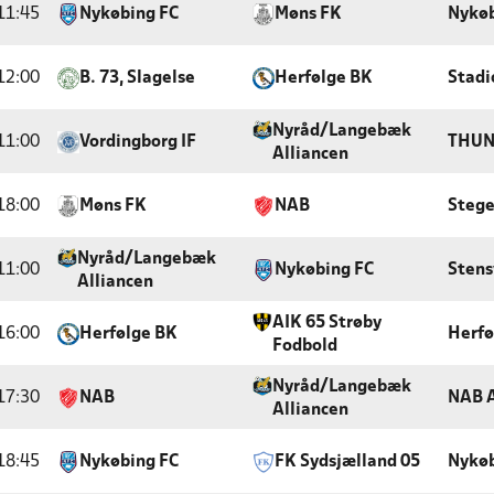
11:45
Nykøbing FC
Møns FK
Nykøb
12:00
B. 73, Slagelse
Herfølge BK
Stadi
Nyråd/Langebæk
11:00
Vordingborg IF
THUN
Alliancen
18:00
Møns FK
NAB
Stege
Nyråd/Langebæk
11:00
Nykøbing FC
Stens
Alliancen
AIK 65 Strøby
16:00
Herfølge BK
Herfø
Fodbold
Nyråd/Langebæk
17:30
NAB
NAB 
Alliancen
18:45
Nykøbing FC
FK Sydsjælland 05
Nykøb