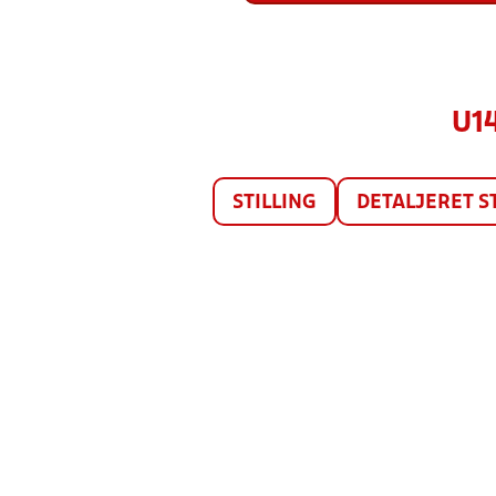
U1
STILLING
DETALJERET S