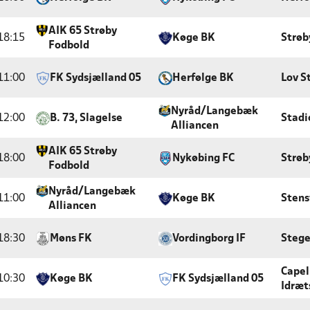
AIK 65 Strøby
18:15
Køge BK
Strøb
Fodbold
11:00
FK Sydsjælland 05
Herfølge BK
Lov S
Nyråd/Langebæk
12:00
B. 73, Slagelse
Stadi
Alliancen
AIK 65 Strøby
18:00
Nykøbing FC
Strøb
Fodbold
Nyråd/Langebæk
11:00
Køge BK
Stens
Alliancen
18:30
Møns FK
Vordingborg IF
Stege
Capel
10:30
Køge BK
FK Sydsjælland 05
Idræt