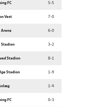
ing FC
5
-
5
on Vest
7
-
0
 Arena
6
-
0
 Stadion
3
-
2
ved Stadion
8
-
1
lge Stadion
1
-
9
Anlæg
1
-
4
ing FC
0
-
3