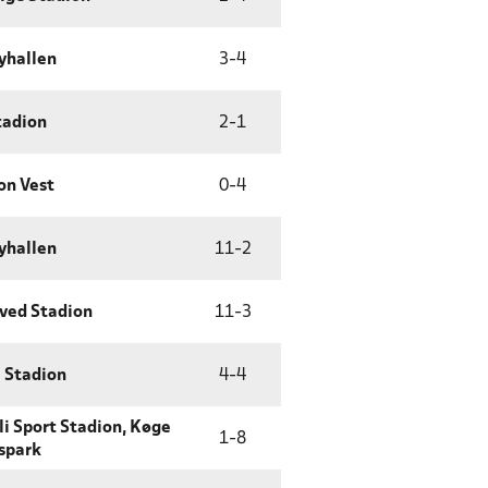
yhallen
3
-
4
tadion
2
-
1
on Vest
0
-
4
yhallen
11
-
2
ved Stadion
11
-
3
 Stadion
4
-
4
li Sport Stadion, Køge
1
-
8
spark