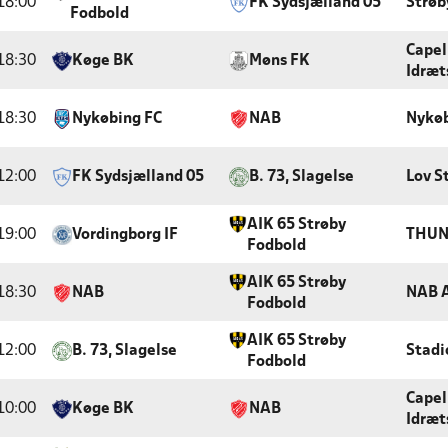
18:00
FK Sydsjælland 05
Strøb
Fodbold
Capel
18:30
Køge BK
Møns FK
Idræt
18:30
Nykøbing FC
NAB
Nykøb
12:00
FK Sydsjælland 05
B. 73, Slagelse
Lov S
AIK 65 Strøby
19:00
Vordingborg IF
THUN
Fodbold
AIK 65 Strøby
18:30
NAB
NAB 
Fodbold
AIK 65 Strøby
12:00
B. 73, Slagelse
Stadi
Fodbold
Capel
10:00
Køge BK
NAB
Idræt