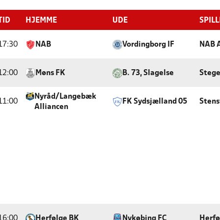
TID
HJEMME
UDE
SPIL
17:30
NAB
Vordingborg IF
NAB 
12:00
Møns FK
B. 73, Slagelse
Stege
Nyråd/Langebæk
11:00
FK Sydsjælland 05
Stens
Alliancen
16:00
Herfølge BK
Nykøbing FC
Herfø