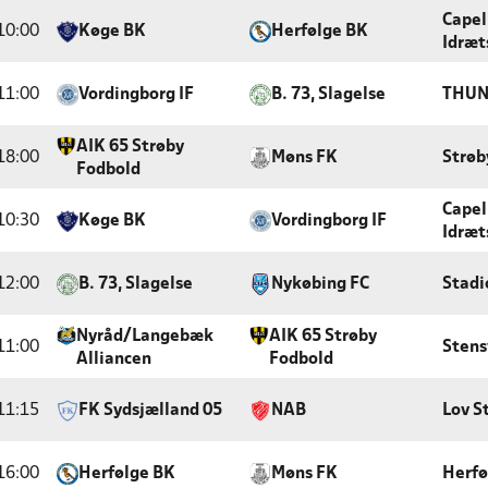
Capel
10:00
Køge BK
Herfølge BK
Idræt
11:00
Vordingborg IF
B. 73, Slagelse
THUN
AIK 65 Strøby
18:00
Møns FK
Strøb
Fodbold
Capel
10:30
Køge BK
Vordingborg IF
Idræt
12:00
B. 73, Slagelse
Nykøbing FC
Stadi
Nyråd/Langebæk
AIK 65 Strøby
11:00
Stens
Alliancen
Fodbold
11:15
FK Sydsjælland 05
NAB
Lov S
16:00
Herfølge BK
Møns FK
Herfø