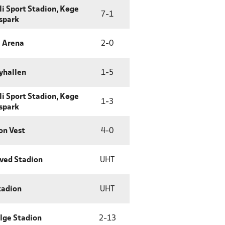
li Sport Stadion, Køge
7
-
1
spark
 Arena
2
-
0
yhallen
1
-
5
li Sport Stadion, Køge
1
-
3
spark
on Vest
4
-
0
ved Stadion
UHT
tadion
UHT
lge Stadion
2
-
13