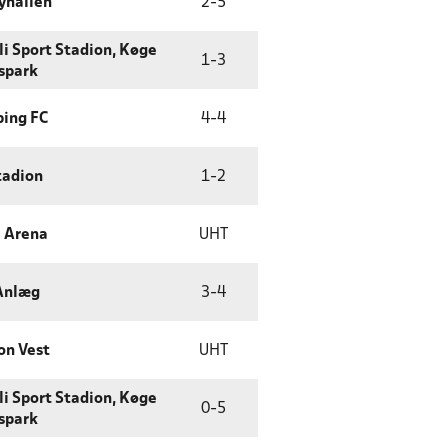
yhallen
2
-
5
li Sport Stadion, Køge
1
-
3
spark
ing FC
4
-
4
tadion
1
-
2
 Arena
UHT
Anlæg
3
-
4
on Vest
UHT
li Sport Stadion, Køge
0
-
5
spark