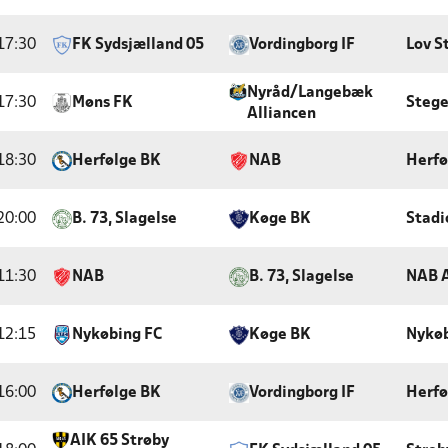
17:30
FK Sydsjælland 05
Vordingborg IF
Lov S
Nyråd/Langebæk
17:30
Møns FK
Stege
Alliancen
18:30
Herfølge BK
NAB
Herfø
20:00
B. 73, Slagelse
Køge BK
Stadi
11:30
NAB
B. 73, Slagelse
NAB 
12:15
Nykøbing FC
Køge BK
Nykøb
16:00
Herfølge BK
Vordingborg IF
Herfø
AIK 65 Strøby