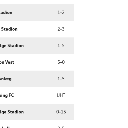
tadion
1
-
2
 Stadion
2
-
3
lge Stadion
1
-
5
on Vest
5
-
0
Anlæg
1
-
5
ing FC
UHT
lge Stadion
0
-
15