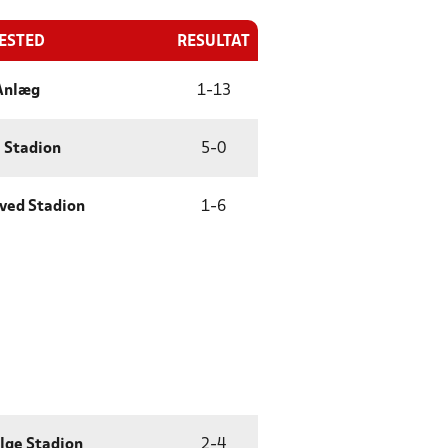
LESTED
RESULTAT
Anlæg
1
-
13
 Stadion
5
-
0
ved Stadion
1
-
6
lge Stadion
2
-
4