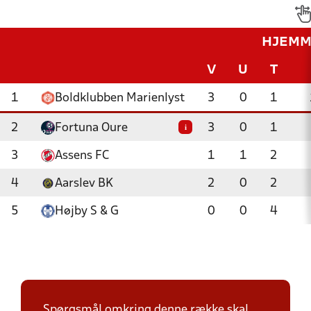
HJEMM
V
U
T
1
Boldklubben Marienlyst
3
0
1
2
Fortuna Oure
3
0
1
i
3
Assens FC
1
1
2
4
Aarslev BK
2
0
2
5
Højby S & G
0
0
4
Spørgsmål omkring denne række skal