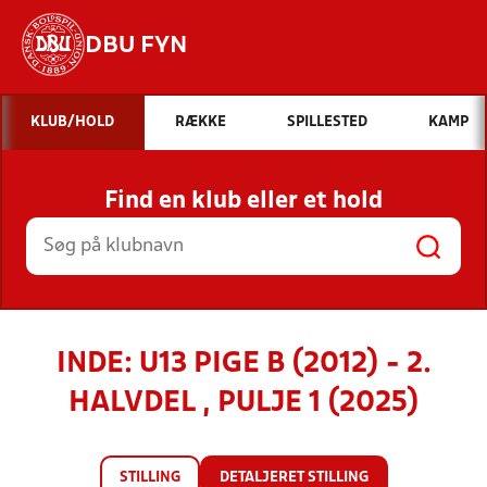
DBU FYN
Hvad vil du søge efter?
KLUB/HOLD
RÆKKE
SPILLESTED
KAMP
INDHOLD OG NYHEDER
Find en klub eller et hold
STILLINGER, RESULTATER, KLUBBER OG
HOLD
INDE: U13 PIGE B (2012) - 2.
HALVDEL , PULJE 1 (2025)
STILLING
DETALJERET STILLING