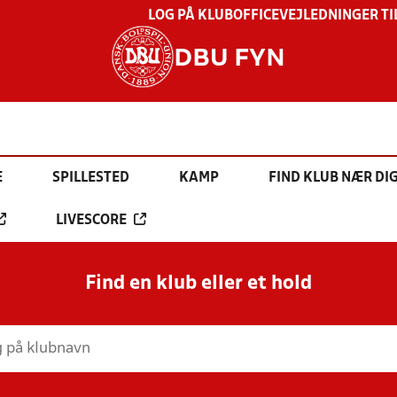
LOG PÅ KLUBOFFICE
VEJLEDNINGER TI
DBU FYN
E
SPILLESTED
KAMP
FIND KLUB NÆR DI
LIVESCORE
Find en klub eller et hold