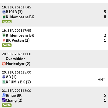
16. SEP. 2025
17:45
B1913 (3)
5
Kildemosens BK
4
19. SEP. 2025
17:45
Kildemosens BK
2
BK Posten (2)
1
20. SEP. 2025
11:00
Oversidder
Marienlyst (2)
20. SEP. 2025
15:00
ØB (1)
HHT
KFUM.s BK (2)
21. SEP. 2025
13:00
Ringe BK
5
Chang (2)
1