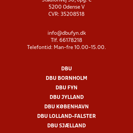
Stadionvej 50, opg. C
5200 Odense V
CVR: 35208518
info@dbufyn.dk
Tlf. 66178218
Telefontid: Man-fre 10.00-15.00.
DBU
DBU BORNHOLM
DBU FYN
DBU JYLLAND
DBU KØBENHAVN
DBU LOLLAND-FALSTER
DBU SJÆLLAND