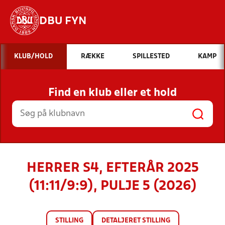
DBU FYN
Hvad vil du søge efter?
KLUB/HOLD
RÆKKE
SPILLESTED
KAMP
INDHOLD OG NYHEDER
Find en klub eller et hold
STILLINGER, RESULTATER, KLUBBER OG
HOLD
HERRER S4, EFTERÅR 2025
(11:11/9:9), PULJE 5 (2026)
STILLING
DETALJERET STILLING