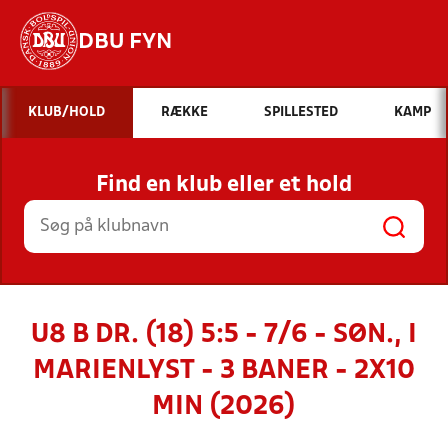
DBU FYN
Hvad vil du søge efter?
KLUB/HOLD
RÆKKE
SPILLESTED
KAMP
INDHOLD OG NYHEDER
Find en klub eller et hold
STILLINGER, RESULTATER, KLUBBER OG
HOLD
U8 B DR. (18) 5:5 - 7/6 - SØN., I
MARIENLYST - 3 BANER - 2X10
MIN (2026)