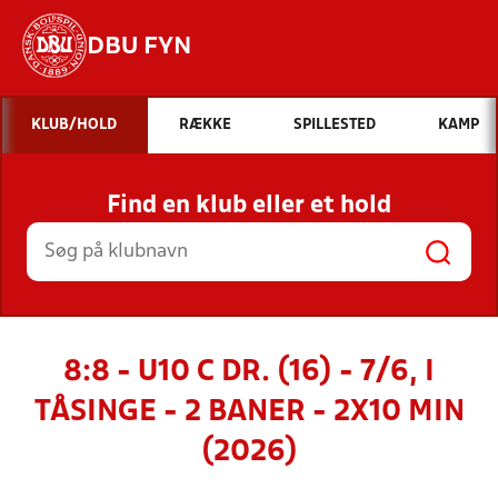
DBU FYN
Hvad vil du søge efter?
KLUB/HOLD
RÆKKE
SPILLESTED
KAMP
INDHOLD OG NYHEDER
Find en klub eller et hold
STILLINGER, RESULTATER, KLUBBER OG
HOLD
8:8 - U10 C DR. (16) - 7/6, I
TÅSINGE - 2 BANER - 2X10 MIN
(2026)