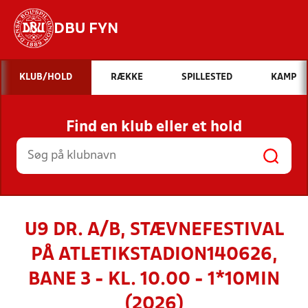
DBU FYN
Hvad vil du søge efter?
KLUB/HOLD
RÆKKE
SPILLESTED
KAMP
INDHOLD OG NYHEDER
Find en klub eller et hold
STILLINGER, RESULTATER, KLUBBER OG
HOLD
U9 DR. A/B, STÆVNEFESTIVAL
PÅ ATLETIKSTADION140626,
BANE 3 - KL. 10.00 - 1*10MIN
(2026)