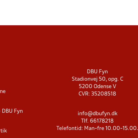
DBU Fyn
Stadionvej 50, opg. C
5200 Odense V
rne
CVR: 35208518
- DBU Fyn
info@dbufyn.dk
Tlf. 66178218
Telefontid: Man-fre 10.00-15.00
tik