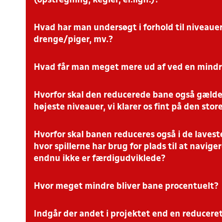
(opstregning, kegler, el.lign.)?
Hvad har man undersøgt i forhold til niveauer
Banen bør markeres så tydeligt og genkendeligt som mulig
ikke er mulig, kan midlertidige løsninger (f.eks. kegler/flytb
drenge/piger, mv.?
vigtigste er en klar og ensartet bane ved kampstart.
Se printvenlig baneoversigt (PDF-format) med mål h
Hvad får man meget mere ud af ved en mind
Formatet bygger på analyser og erfaringer fra både bredde- 
internationale erfaringer. Overgangsudfordringerne fra 8:8 til
og niveau – derfor arbejdes der med en samlet model.
Hvorfor skal den reducerede bane også gælde
Flere boldberøringer, flere beslutningssituationer og korter
øger involvering, intensitet og læring i kamp.
højeste niveauer, vi klarer os fint på den sto
Hvorfor skal banen reduceres også i de lavest
Formålet er ikke at “kompensere” for niveau, men at optim
spillere får flere aktioner, højere tempo og mere kamprelevan
hvor spillerne har brug for plads til at naviger
tilpasset alder.
endnu ikke er færdigudviklede?
Hvor meget mindre bliver bane procentuelt?
Netop fordi spillere på lavere niveau ofte har gavn af mere 
spilsituationer. En reduceret bane kan hjælpe dem til at blive
relationer oftere.
Indgår der andet i projektet end en reducere
Den reducerede 11:11-bane (94 x 60 m) er ca. 20–25 % mindre