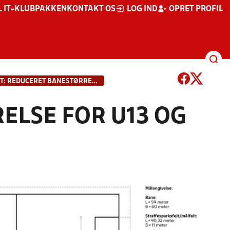
L IT-KLUBPAKKEN
KONTAKT OS
LOG IND
OPRET PROFIL
PILOTPROJEKT: REDUCERET BANESTØRRELSE FOR U13 OG U14
ELSE FOR U13 OG