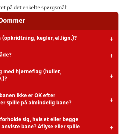
aret på det enkelte spørgsmål:
: Dommer
+
opkridtning, kegler, el.lign.)?
+
råde?
s retningslinjer. Det kan være via fast opstregning eller
al være tydelig og klar ved kampstart.
g med hjørneflag (hullet,
s reducerede bredde og placeres langs sidelinjen som
+
ucerede bane.
.)?
banen ikke er OK efter
ner. Hvis kvartcirkler ikke er markeret, anvendes en
+
ge ungdomskampe.
er spille på almindelig bane?
rholde sig, hvis et eller begge
til rådighed og er dermed også afgørende for, hvilken
+
spilles på. Pilotprojektet anbefaler en reduceret bane, men
n anviste bane? Aflyse eller spille
de opsætningen.