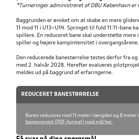
*Turneringer administreret af DBU København er ik
Baggrunden er ønsket om at skabe en mere glidend
11 mod 11 i U13–U14. Springet til fuld 11:11-bane 
spillere. En reduceret bane skal understøtte mere i
spiller og højere kampintensitet i overgangsårene.
Den reducerede banestørrelse testes derfor fra og 
med 2. halvår 2028. Herefter evalueres pilotproje
meldes ud på baggrund af erfaringerne.
REDUCERET BANESTØRRELSE
Banen reduceres med 11 meter i længden og 8 meter i b
baneoversigt (PDF-format) med mål her.