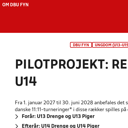
OM DBU FYN
DBU FYN
UNGDOM (U13-U19
PILOTPROJEKT: R
U14
Fra 1. januar 2027 til 30. juni 2028 anbefales det s
danske 11:11-turneringer* i disse rækker spilles på
Forår: U13 Drenge og U13 Piger
Efterår: U14 Drenge og U14 Piger