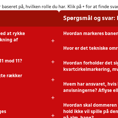
seret på, hvilken rolle du har. Klik på + for at finde sv
Spørgsmål og svar
med at rykke
Hvordan markeres banen (
+
ykning af
Hvor er det tekniske om
Banen markeres efter lokalunionen
midlertidige løsninger. Banen sk
+
 11 mod 11?
is kun målene rykkes frem, men
Hvordan forholder det si
Det tekniske område følger banen
rne. Ved at reducere både længde
normalt – blot inden for den red
kvartcirkelmarkering, mv
 at arbejde i for U13–U14.
gte rækker
orberedes på 11:11. Reduceret
+
amtidig med at rummene tilpasses
Hvem har ansvaret, hvis 
Hjørneflag placeres i banens hjør
pragmatisk tilgang som i øvri
anvisningerne? Aflyse ell
+
e på tværs af niveauer, køn og
ffekt og implementerbarhed.
Hvordan skal dommeren fo
Hjemmeholdet stiller faciliteter 
banestørrelse, den enkelte kamp 
ges
hold ikke vil spille på de
Formatet ændrer ikke
+
hjemmeholdet afgør i sidste en