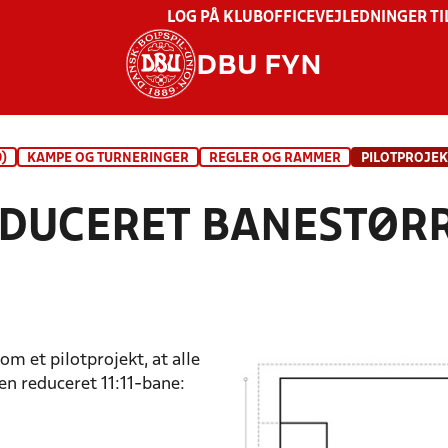
LOG PÅ KLUBOFFICE
VEJLEDNINGER TI
DBU FYN
)
KAMPE OG TURNERINGER
REGLER OG RAMMER
EDUCERET BANESTØRR
om et pilotprojekt, at alle
 en reduceret 11:11-bane: