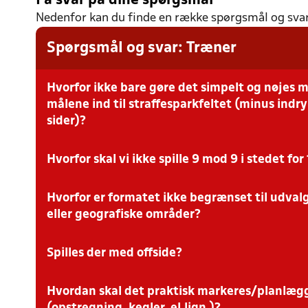
Få svar på dine spørgsmål
Nedenfor kan du finde en række spørgsmål og svar ba
Spørgsmål og svar: Træner
Hvorfor ikke bare gøre det simpelt og nøjes 
målene ind til straffesparkfeltet (minus indr
sider)?
Hvorfor skal vi ikke spille 9 mod 9 i stedet for
Fordi spilleroplevelsen også afhænger af banens bredde. Hv
bredden bevares, opstår der let for meget “død plads” i side
og bredde bliver spilleområdet mere proportionelt og lettere
Hvorfor er formatet ikke begrænset til udval
Formatet tager udgangspunkt i, at spillerne i U13–U14 skal f
11:11-bane bevarer spillets struktur, roller og relationer, s
eller geografiske områder?
overgangsfasen.
Spilles der med offside?
Fordi formålet er at få erfaringer med reduceret banestørrels
miljøer. Det giver et bedre praksisgrundlag for at vurdere e
Hvordan skal det praktisk markeres/planlæg
Ja. Der spilles med offside som i almindelig 11:11-fodbold. 
offsidereglen – kun banestørrelsen.