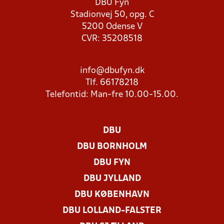
DBU Fyn
Stadionvej 50, opg. C
5200 Odense V
CVR: 35208518
info@dbufyn.dk
Tlf. 66178218
Telefontid: Man-fre 10.00-15.00.
DBU
DBU BORNHOLM
DBU FYN
DBU JYLLAND
DBU KØBENHAVN
DBU LOLLAND-FALSTER