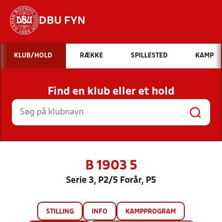
DBU FYN
Hvad vil du søge efter?
KLUB/HOLD
RÆKKE
SPILLESTED
KAMP
INDHOLD OG NYHEDER
Find en klub eller et hold
STILLINGER, RESULTATER, KLUBBER OG
HOLD
B 1903 5
Serie 3, P2/5 Forår, P5
STILLING
INFO
KAMPPROGRAM