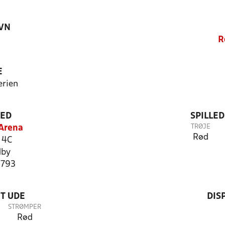
VN
R
E
erien
TED
SPILLE
TRØJE
Arena
Rød
e 4C
dby
1793
T UDE
DIS
STRØMPER
Rød