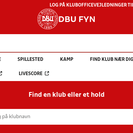
LOG PÅ KLUBOFFICE
VEJLEDNINGER TI
DBU FYN
E
SPILLESTED
KAMP
FIND KLUB NÆR DI
LIVESCORE
Find en klub eller et hold