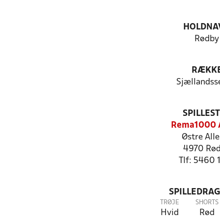
HOLDNA
Rødby
RÆKK
Sjællandss
SPILLES
Rema1000 
Østre All
4970 Rø
Tlf: 5460 
SPILLEDRAG
TRØJE
SHORTS
Hvid
Rød