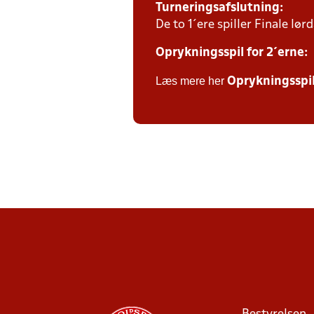
Turneringsafslutning:
De to 1´ere spiller Finale l
Oprykningsspil for 2´erne:
Læs mere her
Oprykningsspi