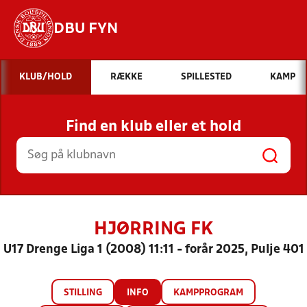
DBU FYN
Hvad vil du søge efter?
KLUB/HOLD
RÆKKE
SPILLESTED
KAMP
INDHOLD OG NYHEDER
Find en klub eller et hold
STILLINGER, RESULTATER, KLUBBER OG
HOLD
HJØRRING FK
U17 Drenge Liga 1 (2008) 11:11 - forår 2025, Pulje 401
STILLING
INFO
KAMPPROGRAM