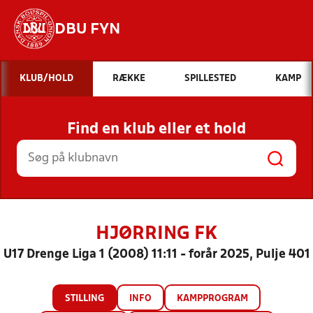
DBU FYN
Hvad vil du søge efter?
KLUB/HOLD
RÆKKE
SPILLESTED
KAMP
INDHOLD OG NYHEDER
Find en klub eller et hold
STILLINGER, RESULTATER, KLUBBER OG
HOLD
HJØRRING FK
U17 Drenge Liga 1 (2008) 11:11 - forår 2025, Pulje 401
STILLING
INFO
KAMPPROGRAM