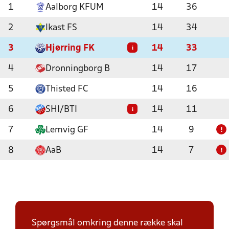
1
Aalborg KFUM
14
36
2
Ikast FS
14
34
3
Hjørring FK
14
33
i
4
Dronningborg B
14
17
5
Thisted FC
14
16
6
SHI/BTI
14
11
i
7
Lemvig GF
14
9
!
8
AaB
14
7
!
Spørgsmål omkring denne række skal